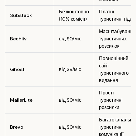
Безкоштовно
Платні
Substack
(10% комісії)
туристичні гіди
Масштабування
Beehiiv
від $0/міс
туристичних
розсилок
Повноцінний
сайт
Ghost
від $9/міс
туристичного
видання
Прості
MailerLite
від $0/міс
туристичні
розсилки
Багатоканальні
Brevo
від $0/міс
туристичні
комунікації