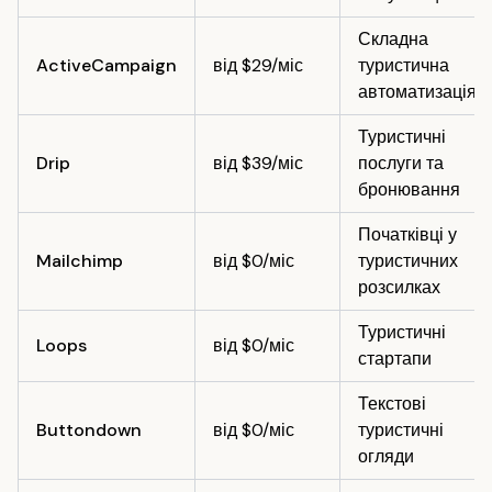
Складна
ActiveCampaign
від $29/міс
туристична
автоматизація
Туристичні
Drip
від $39/міс
послуги та
бронювання
Початківці у
Mailchimp
від $0/міс
туристичних
розсилках
Туристичні
Loops
від $0/міс
стартапи
Текстові
Buttondown
від $0/міс
туристичні
огляди