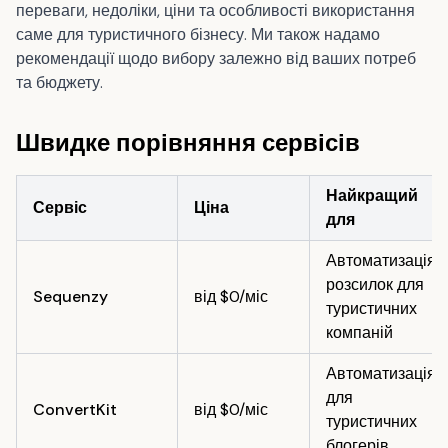
переваги, недоліки, ціни та особливості використання
саме для туристичного бізнесу. Ми також надамо
рекомендації щодо вибору залежно від ваших потреб
та бюджету.
Швидке порівняння сервісів
Найкращий
Сервіс
Ціна
для
Автоматизація
розсилок для
Sequenzy
від $0/міс
туристичних
компаній
Автоматизація
для
ConvertKit
від $0/міс
туристичних
блогерів