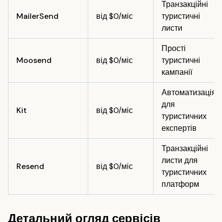
Транзакційні
MailerSend
від $0/міс
туристичні
листи
Прості
Moosend
від $0/міс
туристичні
кампанії
Автоматизація
для
Kit
від $0/міс
туристичних
експертів
Транзакційні
листи для
Resend
від $0/міс
туристичних
платформ
Детальний огляд сервісів