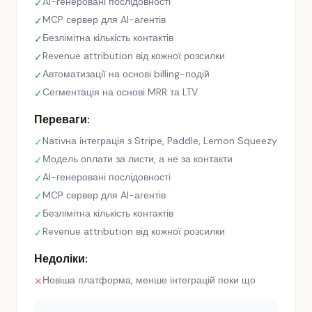
AI-генеровані послідовності
✓
MCP сервер для AI-агентів
✓
Безлімітна кількість контактів
✓
Revenue attribution від кожної розсилки
✓
Автоматизації на основі billing-подій
✓
Сегментація на основі MRR та LTV
✓
Переваги:
Nativна інтеграція з Stripe, Paddle, Lemon Squeezy
✓
Модель оплати за листи, а не за контакти
✓
AI-генеровані послідовності
✓
MCP сервер для AI-агентів
✓
Безлімітна кількість контактів
✓
Revenue attribution від кожної розсилки
✓
Недоліки:
Новіша платформа, менше інтеграцій поки що
✕