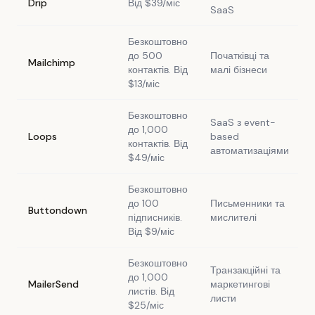
Drip
Від $39/міс
SaaS
Безкоштовно
до 500
Початківці та
Mailchimp
контактів. Від
малі бізнеси
$13/міс
Безкоштовно
SaaS з event-
до 1,000
Loops
based
контактів. Від
автоматизаціями
$49/міс
Безкоштовно
до 100
Письменники та
Buttondown
підписників.
мислителі
Від $9/міс
Безкоштовно
Транзакційні та
до 1,000
MailerSend
маркетингові
листів. Від
листи
$25/міс