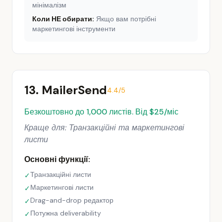
мінімалізм
Коли НЕ обирати:
Якщо вам потрібні
маркетингові інструменти
13. MailerSend
4.4/5
Безкоштовно до 1,000 листів. Від $25/міс
Краще для: Транзакційні та маркетингові
листи
Основні функції:
Транзакційні листи
✓
Маркетингові листи
✓
Drag-and-drop редактор
✓
Потужна deliverability
✓