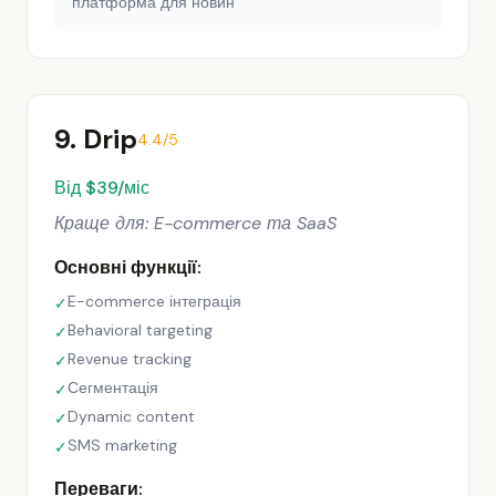
платформа для новин
9. Drip
4.4/5
Від $39/міс
Краще для: E-commerce та SaaS
Основні функції:
E-commerce інтеграція
✓
Behavioral targeting
✓
Revenue tracking
✓
Сегментація
✓
Dynamic content
✓
SMS marketing
✓
Переваги: