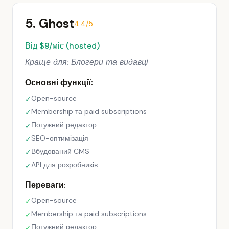
5. Ghost
4.4/5
Від $9/міс (hosted)
Краще для: Блогери та видавці
Основні функції:
Open-source
✓
Membership та paid subscriptions
✓
Потужний редактор
✓
SEO-оптимізація
✓
Вбудований CMS
✓
API для розробників
✓
Переваги:
Open-source
✓
Membership та paid subscriptions
✓
Потужний редактор
✓