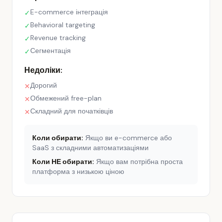
E-commerce інтеграція
✓
Behavioral targeting
✓
Revenue tracking
✓
Сегментація
✓
Недоліки:
Дорогий
✕
Обмежений free-plan
✕
Складний для початківців
✕
Коли обирати:
Якщо ви e-commerce або
SaaS з складними автоматизаціями
Коли НЕ обирати:
Якщо вам потрібна проста
платформа з низькою ціною