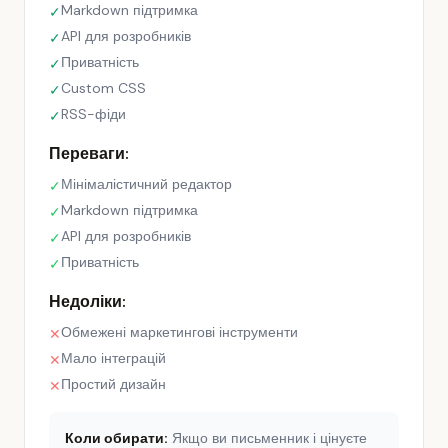
Markdown підтримка
✓
API для розробників
✓
Приватність
✓
Custom CSS
✓
RSS-фіди
✓
Переваги:
Мінімалістичний редактор
✓
Markdown підтримка
✓
API для розробників
✓
Приватність
✓
Недоліки:
Обмежені маркетингові інструменти
✕
Мало інтеграцій
✕
Простий дизайн
✕
Коли обирати:
Якщо ви письменник і цінуєте