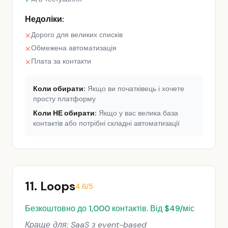
✓
Недоліки:
Дорого для великих списків
✕
Обмежена автоматизація
✕
Плата за контакти
✕
Коли обирати:
Якщо ви початківець і хочете
просту платформу
Коли НЕ обирати:
Якщо у вас велика база
контактів або потрібні складні автоматизації
11. Loops
4.6/5
Безкоштовно до 1,000 контактів. Від $49/міс
Краще для: SaaS з event-based