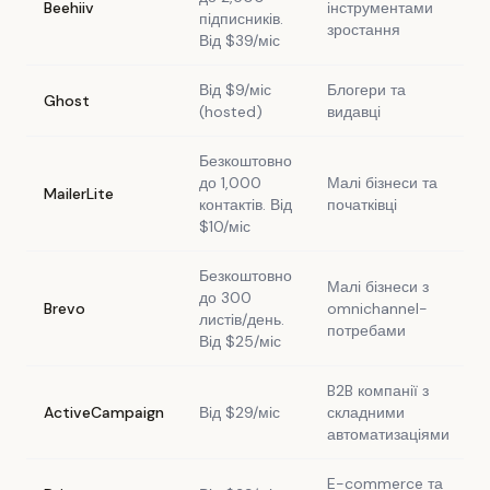
Beehiiv
інструментами
підписників.
зростання
Від $39/міс
Від $9/міс
Блогери та
Ghost
(hosted)
видавці
Безкоштовно
до 1,000
Малі бізнеси та
MailerLite
контактів. Від
початківці
$10/міс
Безкоштовно
Малі бізнеси з
до 300
Brevo
omnichannel-
листів/день.
потребами
Від $25/міс
B2B компанії з
ActiveCampaign
Від $29/міс
складними
автоматизаціями
E-commerce та