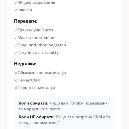
API для розробників
✓
Інвойси
✓
Переваги:
Транзакційні листи
✓
Маркетингові листи
✓
Drag-and-drop редактор
✓
Потужна deliverability
✓
Недоліки:
Обмежена автоматизація
✕
Немає CRM
✕
Проста сегментація
✕
Коли обирати:
Якщо вам потрібні транзакційні
та маркетингові листи
Коли НЕ обирати:
Якщо вам потрібна CRM або
складні автоматизації