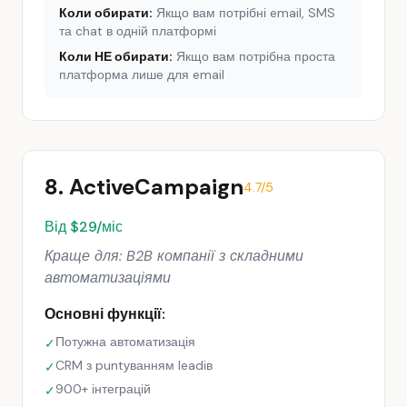
Коли обирати:
Якщо вам потрібні email, SMS
та chat в одній платформі
Коли НЕ обирати:
Якщо вам потрібна проста
платформа лише для email
8. ActiveCampaign
4.7/5
Від $29/міс
Краще для: B2B компанії з складними
автоматизаціями
Основні функції:
Потужна автоматизація
✓
CRM з puntуванням leadів
✓
900+ інтеграцій
✓