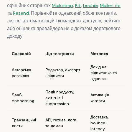
офіційних сторінках
Mailchimp
,
Kit
,
beehiiv
,
MailerLite
та
Resend
. Порівнюйте однаковий обсяг контактів,
листів, автоматизацій і командних доступів; рейтинг
або обіцянка провайдера не є доказом додаткового
доходу.
Сценарій
Що тестувати
Метрика
Дохід на
Авторська
Редактор, експорт
підписника та
розсилка
і підписки
відписки
Події продукту,
SaaS
Активація
exit rule і
onboarding
когорти
suppression
Доставка,
Транзакційні
API, retries, логи
bounce і
листи
та домен
latency