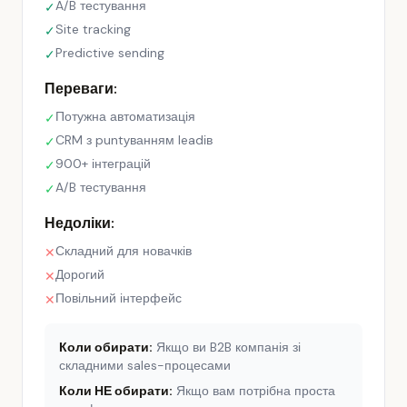
A/B тестування
✓
Site tracking
✓
Predictive sending
✓
Переваги:
Потужна автоматизація
✓
CRM з puntуванням leadів
✓
900+ інтеграцій
✓
A/B тестування
✓
Недоліки:
Складний для новачків
✕
Дорогий
✕
Повільний інтерфейс
✕
Коли обирати:
Якщо ви B2B компанія зі
складними sales-процесами
Коли НЕ обирати:
Якщо вам потрібна проста