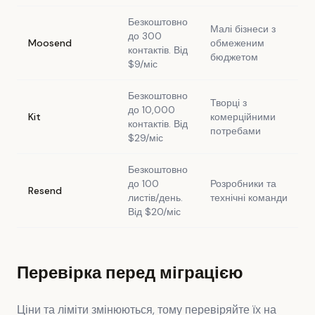
Безкоштовно
Малі бізнеси з
до 300
Moosend
обмеженим
контактів. Від
бюджетом
$9/міс
Безкоштовно
Творці з
до 10,000
Kit
комерційними
контактів. Від
потребами
$29/міс
Безкоштовно
до 100
Розробники та
Resend
листів/день.
технічні команди
Від $20/міс
Перевірка перед міграцією
Ціни та ліміти змінюються, тому перевіряйте їх на