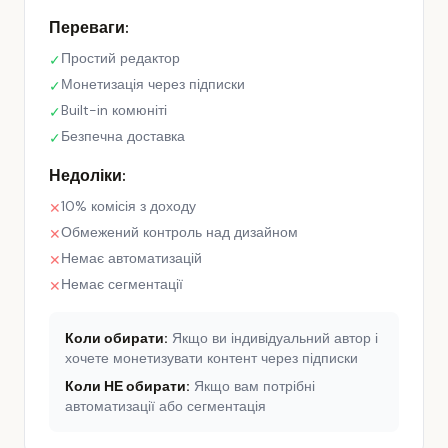
Переваги:
Простий редактор
✓
Монетизація через підписки
✓
Built-in комюніті
✓
Безпечна доставка
✓
Недоліки:
10% комісія з доходу
✕
Обмежений контроль над дизайном
✕
Немає автоматизацій
✕
Немає сегментації
✕
Коли обирати:
Якщо ви індивідуальний автор і
хочете монетизувати контент через підписки
Коли НЕ обирати:
Якщо вам потрібні
автоматизації або сегментація