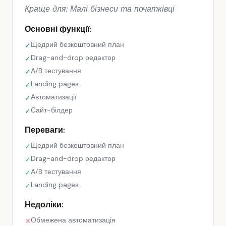
Краще для: Малі бізнеси та початківці
Основні функції:
Щедрий безкоштовний план
✓
Drag-and-drop редактор
✓
A/B тестування
✓
Landing pages
✓
Автоматизації
✓
Сайт-білдер
✓
Переваги:
Щедрий безкоштовний план
✓
Drag-and-drop редактор
✓
A/B тестування
✓
Landing pages
✓
Недоліки:
Обмежена автоматизація
✕