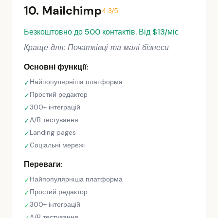
10. Mailchimp
4.3/5
Безкоштовно до 500 контактів. Від $13/міс
Краще для: Початківці та малі бізнеси
Основні функції:
Найпопулярніша платформа
✓
Простий редактор
✓
300+ інтеграцій
✓
A/B тестування
✓
Landing pages
✓
Соціальні мережі
✓
Переваги:
Найпопулярніша платформа
✓
Простий редактор
✓
300+ інтеграцій
✓
A/B тестування