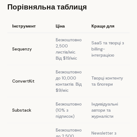
Порівняльна таблиця
Інструмент
Ціна
Краще для
Безкоштовно
SaaS та творці з
2,500
Sequenzy
billing-
листів/міс.
інтеграцією
Від $19/міс
Безкоштовно
до 10,000
Творці контенту
ConvertKit
контактів. Від
та блогери
$9/міс
Безкоштовно
Індивідуальні
Substack
(10% з
автори та
підписок)
журналісти
Безкоштовно
Newsletter з
до 2,500