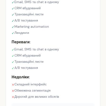
Email, SMS та chat в одному
✓
CRM вбудований
✓
Транзакційні листи
✓
A/B тестування
✓
Marketing automation
✓
Лендинги
✓
Переваги:
Email, SMS та chat в одному
✓
CRM вбудований
✓
Транзакційні листи
✓
A/B тестування
✓
Недоліки:
Складний інтерфейс
✕
Обмежена сегментація
✕
Дорогий для великих обсягів
✕