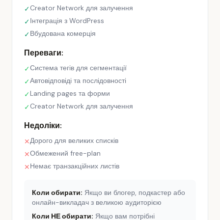
Creator Network для залучення
✓
Інтеграція з WordPress
✓
Вбудована комерція
✓
Переваги:
Система тегів для сегментації
✓
Автовідповіді та послідовності
✓
Landing pages та форми
✓
Creator Network для залучення
✓
Недоліки:
Дорого для великих списків
✕
Обмежений free-plan
✕
Немає транзакційних листів
✕
Коли обирати:
Якщо ви блогер, подкастер або
онлайн-викладач з великою аудиторією
Коли НЕ обирати:
Якщо вам потрібні