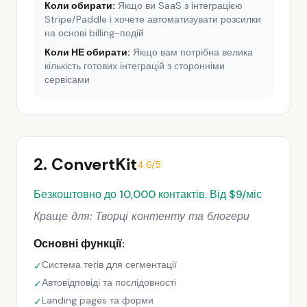
Коли обирати:
Якщо ви SaaS з інтеграцією
Stripe/Paddle і хочете автоматизувати розсилки
на основі billing-подій
Коли НЕ обирати:
Якщо вам потрібна велика
кількість готових інтеграцій з сторонніми
сервісами
2. ConvertKit
4.6/5
Безкоштовно до 10,000 контактів. Від $9/міс
Краще для: Творці контенту та блогери
Основні функції:
Система тегів для сегментації
✓
Автовідповіді та послідовності
✓
Landing pages та форми
✓