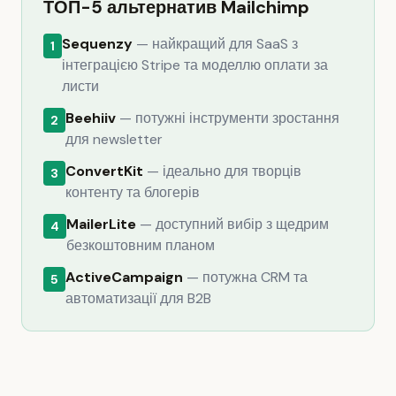
ТОП-5 альтернатив Mailchimp
Sequenzy
— найкращий для SaaS з
1
інтеграцією Stripe та моделлю оплати за
листи
Beehiiv
— потужні інструменти зростання
2
для newsletter
ConvertKit
— ідеально для творців
3
контенту та блогерів
MailerLite
— доступний вибір з щедрим
4
безкоштовним планом
ActiveCampaign
— потужна CRM та
5
автоматизації для B2B