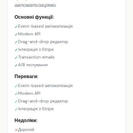
автоматизаціями
Основні функції:
Event-based автоматизація
✓
Modern API
✓
Drag-and-drop редактор
✓
Інтеграція з Stripe
✓
Transaction emails
✓
A/B тестування
✓
Переваги:
Event-based автоматизація
✓
Modern API
✓
Drag-and-drop редактор
✓
Інтеграція з Stripe
✓
Недоліки:
Дорогий
✕