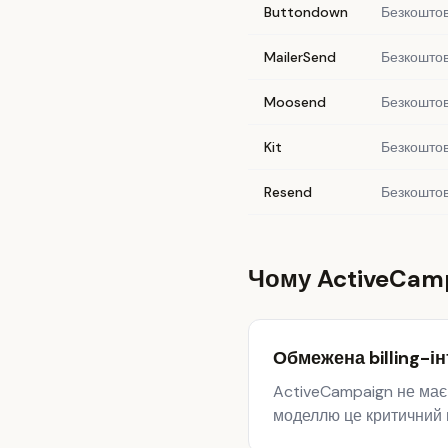
Buttondown
Безкоштов
MailerSend
Безкоштов
Moosend
Безкоштов
Kit
Безкоштов
Resend
Безкоштов
Чому ActiveCam
Обмежена billing-ін
ActiveCampaign не має 
моделлю це критичний н