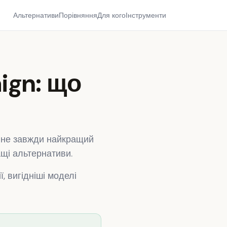
Альтернативи
Порівняння
Для кого
Інструменти
ign: що
 не завжди найкращий
ащі альтернативи.
, вигідніші моделі