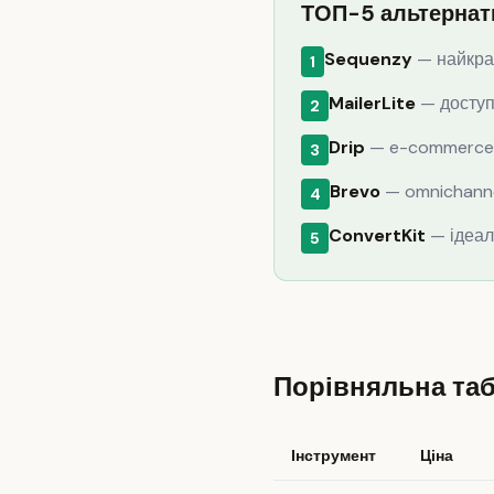
ТОП-5 альтернат
Sequenzy
— найкращ
1
MailerLite
— досту
2
Drip
— e-commerce а
3
Brevo
— omnichanne
4
ConvertKit
— ідеал
5
Порівняльна та
Інструмент
Ціна