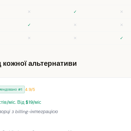
✕
✓
✕
✓
✕
✕
✕
✕
✓
 кожної альтернативи
4.9/5
мендовано #1
ів/міс. Від $19/міс
рці з billing-інтеграцією