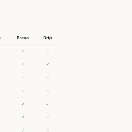
e
Brevo
Drip
✕
✕
✕
✓
✕
✕
✕
✕
✓
✓
✓
✕
✓
✕