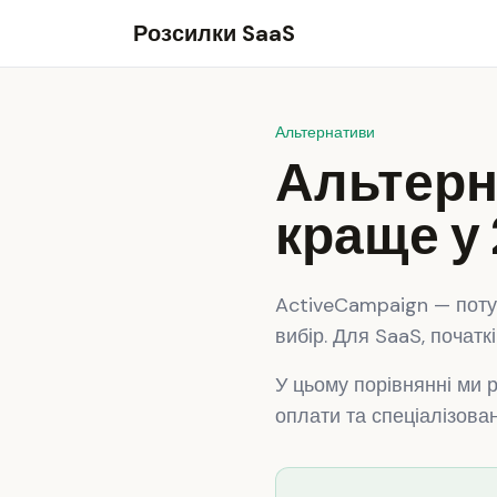
Розсилки SaaS
Альтернативи
Альтерн
краще у
ActiveCampaign — поту
вибір. Для SaaS, почат
У цьому порівнянні ми р
оплати та спеціалізован