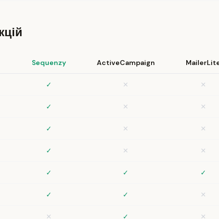
кцій
Sequenzy
ActiveCampaign
MailerLit
✓
✕
✕
✓
✕
✕
✓
✕
✕
✓
✕
✕
✓
✓
✓
✓
✓
✕
✕
✓
✕