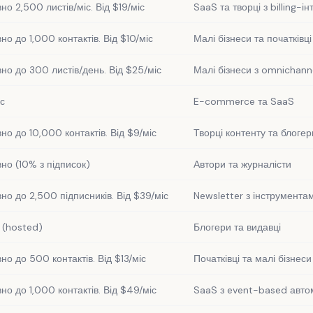
о 2,500 листів/міс. Від $19/міс
SaaS та творці з billing-і
о до 1,000 контактів. Від $10/міс
Малі бізнеси та початківці
но до 300 листів/день. Від $25/міс
Малі бізнеси з omnichan
іс
E-commerce та SaaS
но до 10,000 контактів. Від $9/міс
Творці контенту та блогер
но (10% з підписок)
Автори та журналісти
но до 2,500 підписників. Від $39/міс
Newsletter з інструмента
с (hosted)
Блогери та видавці
но до 500 контактів. Від $13/міс
Початківці та малі бізнеси
но до 1,000 контактів. Від $49/міс
SaaS з event-based авто