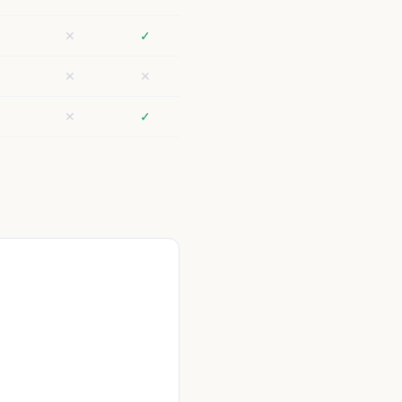
✕
✓
✕
✕
✕
✓