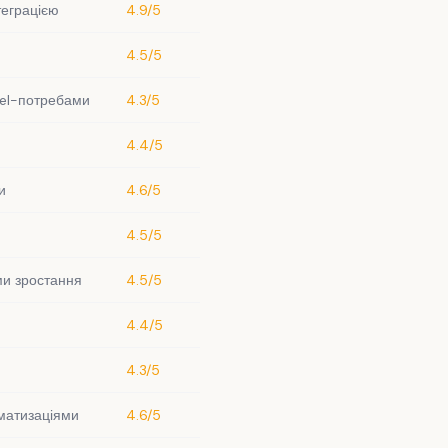
нтеграцією
4.9/5
4.5/5
nel-потребами
4.3/5
4.4/5
и
4.6/5
4.5/5
ми зростання
4.5/5
4.4/5
4.3/5
матизаціями
4.6/5