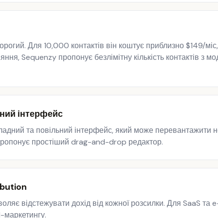
рогий. Для 10,000 контактів він коштує приблизно $149/міс
няння, Sequenzy пропонує безлімітну кількість контактів з м
ьний інтерфейс
ладний та повільний інтерфейс, який може перевантажити н
 пропонує простіший drag-and-drop редактор.
bution
воляє відстежувати дохід від кожної розсилки. Для SaaS та
l-маркетингу.