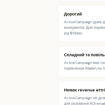
Дорогий
ActiveCampaign дуже до
конкурентів. Для порів
від $19/міс.
Складний та повіл
ActiveCampaign має ск
порівняння, MailerLite
Немає revenue attri
ActiveCampaign не доз
для розуміння ROI emai