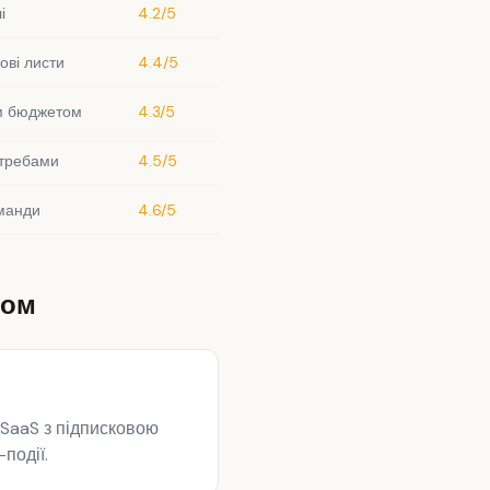
і
4.2/5
ові листи
4.4/5
им бюджетом
4.3/5
отребами
4.5/5
оманди
4.6/5
ром
 SaaS з підписковою
події.