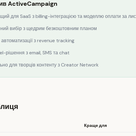
ив ActiveCampaign
ий для SaaS з billing-інтеграцією та моделлю оплати за ли
пний вибір з щедрим безкоштовним планом
втоматизації з revenue tracking
l-рішення з email, SMS та chat
ьно для творців контенту з Creator Network
блиця
Краще для