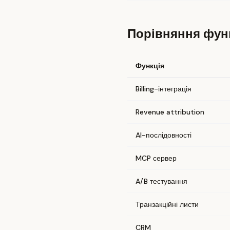
Порівняння фун
Функція
Billing-інтеграція
Revenue attribution
AI-послідовності
MCP сервер
A/B тестування
Транзакційні листи
CRM