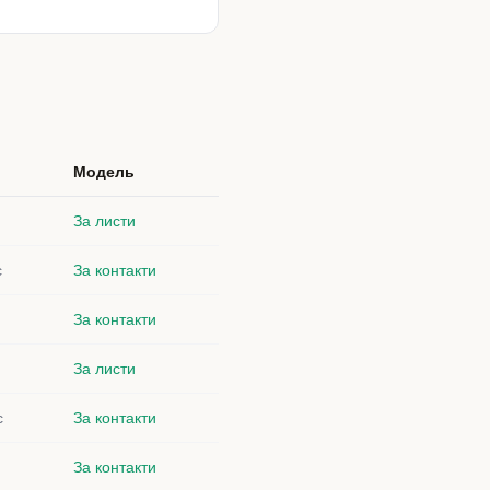
Модель
За листи
с
За контакти
За контакти
За листи
с
За контакти
За контакти