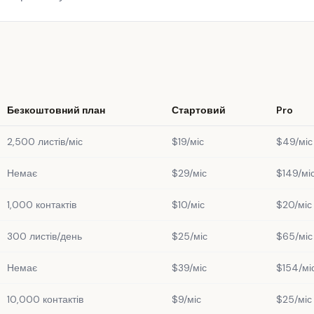
Безкоштовний план
Стартовий
Pro
2,500 листів/міс
$19/міс
$49/міс
Немає
$29/міс
$149/мі
1,000 контактів
$10/міс
$20/міс
300 листів/день
$25/міс
$65/міс
Немає
$39/міс
$154/мі
10,000 контактів
$9/міс
$25/міс