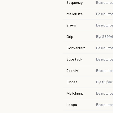
Sequenzy
Безкоштовн
MailerLite
Безкоштовн
Brevo
Безкоштов
Drip
Від $39/м
ConvertKit
Безкоштов
Substack
Безкоштов
Beehiiv
Безкоштов
Ghost
Від $9/мі
Mailchimp
Безкоштов
Loops
Безкоштов