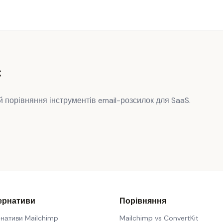
с
 й порівняння інструментів email-розсилок для SaaS.
ернативи
Порівняння
нативи Mailchimp
Mailchimp vs ConvertKit