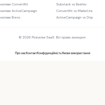
нативи ConvertKit
Substack vs Beehiiv
рнативи ActiveCampaign
ConvertKit vs MailerLite
нативи Brevo
ActiveCampaign vs Drip
© 2026 Розсилки SaaS. Всі права захищені.
Про нас
Контакт
Конфіденційність
Умови використання