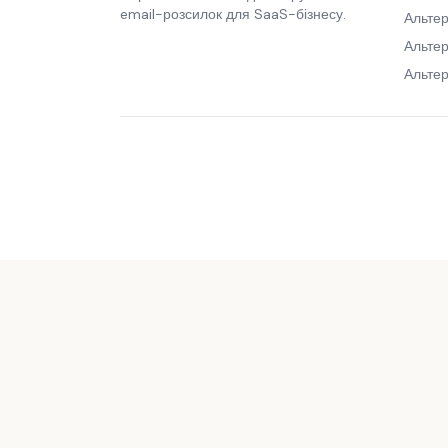
email-розсилок для SaaS-бізнесу.
Альтер
Альте
Альтер