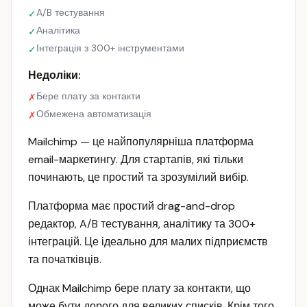
A/B тестування
✓
Аналітика
✓
Інтеграція з 300+ інструментами
✓
Недоліки:
Бере плату за контакти
✗
Обмежена автоматизація
✗
Mailchimp — це найпопулярніша платформа
email-маркетингу. Для стартапів, які тільки
починають, це простий та зрозумілий вибір.
Платформа має простий drag-and-drop
редактор, A/B тестування, аналітику та 300+
інтеграцій. Це ідеально для малих підприємств
та початківців.
Однак Mailchimp бере плату за контакти, що
може бути дорого для великих списків. Крім того,