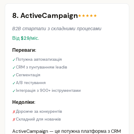
8. ActiveCampaign
★★★★★
B2B стартапи з складними процесами
Від $29/міс.
Переваги:
Потужна автоматизація
✓
CRM з пунтуванням leadів
✓
Сегментація
✓
A/B тестування
✓
Інтеграція з 900+ інструментами
✓
Недоліки:
Дорожче за конкурентів
✗
Складний для новачків
✗
ActiveCampaign — це потужна платформа з CRM