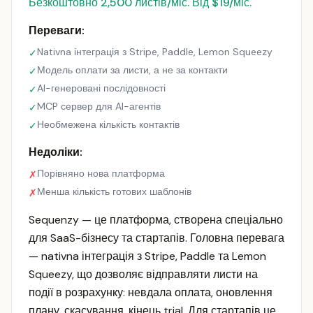
Безкоштовно 2,500 листів/міс. Від $19/міс.
Переваги:
Nativna інтеграція з Stripe, Paddle, Lemon Squeezy
✓
Модель оплати за листи, а не за контакти
✓
AI-генеровані послідовності
✓
MCP сервер для AI-агентів
✓
Необмежена кількість контактів
✓
Недоліки:
Порівняно нова платформа
✗
Менша кількість готових шаблонів
✗
Sequenzy — це платформа, створена спеціально
для SaaS-бізнесу та стартапів. Головна перевага
— nativna інтеграція з Stripe, Paddle та Lemon
Squeezy, що дозволяє відправляти листи на
події в розрахунку: невдала оплата, оновлення
плану, скасування, кінець trial. Для стартапів це