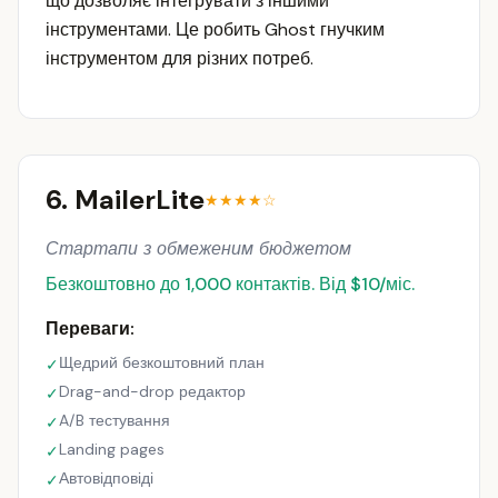
що дозволяє інтегрувати з іншими
інструментами. Це робить Ghost гнучким
інструментом для різних потреб.
6. MailerLite
★★★★☆
Стартапи з обмеженим бюджетом
Безкоштовно до 1,000 контактів. Від $10/міс.
Переваги:
Щедрий безкоштовний план
✓
Drag-and-drop редактор
✓
A/B тестування
✓
Landing pages
✓
Автовідповіді
✓