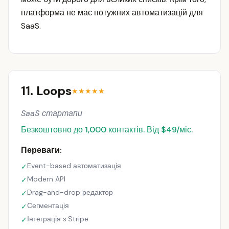
платформа не має потужних автоматизацій для
SaaS.
11. Loops
★★★★★
SaaS стартапи
Безкоштовно до 1,000 контактів. Від $49/міс.
Переваги:
Event-based автоматизація
✓
Modern API
✓
Drag-and-drop редактор
✓
Сегментація
✓
Інтеграція з Stripe
✓