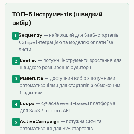
ТОП-5 інструментів (швидкий
вибір)
Sequenzy
— найкращий для SaaS-стартапів
1
з Stripe інтеграцією та моделлю оплати "за
листи"
Beehiiv
— потужні інструменти зростання для
2
швидкого розширення аудиторії
MailerLite
— доступний вибір з потужними
3
автоматизаціями для стартапів з обмеженим
бюджетом
Loops
— сучасна event-based платформа
4
для SaaS з modern API
ActiveCampaign
— потужна CRM та
5
автоматизація для B2B стартапів