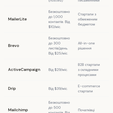
(hosted)
письменники
Безкоштовно
Стартапи з
до 1,000
MailerLite
обмеженим
Та
контактів. Від
бюджетом
$10/міс.
Безкоштовно
до 300
All-in-one
Brevo
Та
листів/день.
рішення
Від $25/міс.
B2B стартапи
ActiveCampaign
Від $29/міс.
з складними
Ні
процесами
E-commerce
Drip
Від $39/міс.
Ні
стартапи
Безкоштовно
до 500
Mailchimp
Початківці
Та
контактів. Від