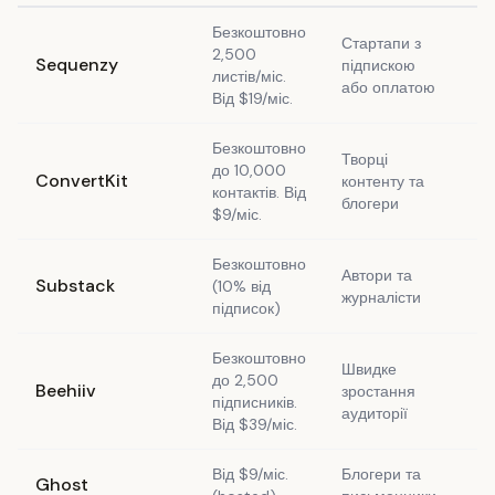
Безкоштовно
Стартапи з
2,500
Sequenzy
підпискою
Та
листів/міс.
або оплатою
Від $19/міс.
Безкоштовно
Творці
до 10,000
ConvertKit
контенту та
Та
контактів. Від
блогери
$9/міс.
Безкоштовно
Автори та
Substack
(10% від
Та
журналісти
підписок)
Безкоштовно
Швидке
до 2,500
Beehiiv
зростання
Та
підписників.
аудиторії
Від $39/міс.
Від $9/міс.
Блогери та
Ghost
Ні