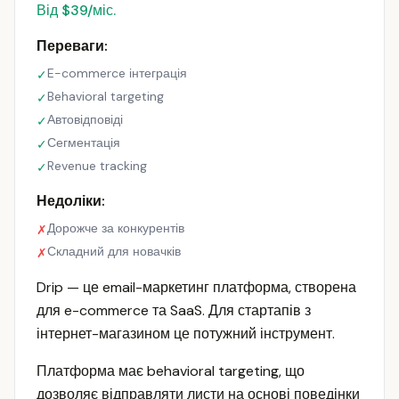
Від $39/міс.
Переваги:
E-commerce інтеграція
✓
Behavioral targeting
✓
Автовідповіді
✓
Сегментація
✓
Revenue tracking
✓
Недоліки:
Дорожче за конкурентів
✗
Складний для новачків
✗
Drip — це email-маркетинг платформа, створена
для e-commerce та SaaS. Для стартапів з
інтернет-магазином це потужний інструмент.
Платформа має behavioral targeting, що
дозволяє відправляти листи на основі поведінки