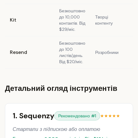
Безкоштовно
до 10,000
Творці
Kit
Та
контактів. Від
контенту
$29/міс.
Безкоштовно
до 100
Resend
Розробники
Та
листів/день.
Від $20/міс.
Детальний огляд інструментів
1. Sequenzy
Рекомендовано #1
★★★★★
Стартапи з підпискою або оплатою