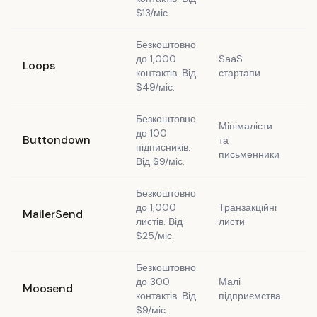
$13/міс.
Безкоштовно
до 1,000
SaaS
Loops
Та
контактів. Від
стартапи
$49/міс.
Безкоштовно
Мінімалісти
до 100
Buttondown
та
Та
підписників.
письменники
Від $9/міс.
Безкоштовно
до 1,000
Транзакційні
MailerSend
Та
листів. Від
листи
$25/міс.
Безкоштовно
до 300
Малі
Moosend
Та
контактів. Від
підприємства
$9/міс.