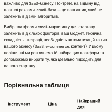
важливо для SaaS-бізнесу. По-третє, на відміну від
платної реклами, email-база — це ваш актив, який не
залежить від змін алгоритмів.
Вибір платформи email-маркетингу для стартапу
залежить від кількох факторів: ваш бюджет, технічна
складність інтеграції, необхідність автоматизацій та тип
вашого бізнесу (SaaS, e-commerce, контент). У цьому
порівнянні ми розглянемо 16 найкращих платформ та
допоможемо вибрати ту, яка ідеально підходить для
вашого стартапу.
Порівняльна таблиця
Найкращий
Б
Інструмент
Ціна
для
п