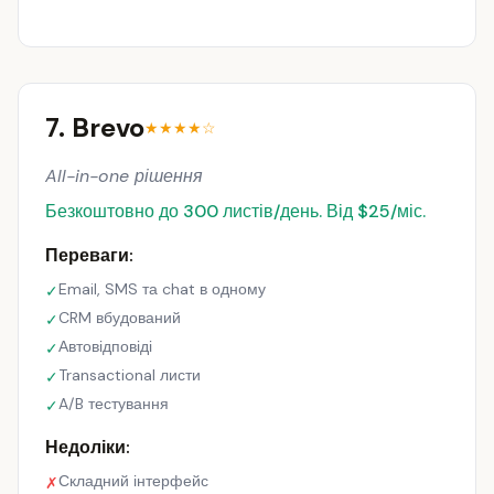
7. Brevo
★★★★☆
All-in-one рішення
Безкоштовно до 300 листів/день. Від $25/міс.
Переваги:
Email, SMS та chat в одному
✓
CRM вбудований
✓
Автовідповіді
✓
Transactional листи
✓
A/B тестування
✓
Недоліки:
Складний інтерфейс
✗