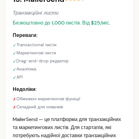
Транзакційні листи
Безкоштовно до 1,000 листів. Від $25/міс.
Переваги:
Transactional листи
✓
Маркетингові листи
✓
Drag-and-drop редактор
✓
Аналітика
✓
API
✓
Недоліки:
Обмежені маркетингові функції
✗
Складний для новачків
✗
MailerSend — це платформа для транзакційних
та маркетингових листів. Для стартапів, які
потребують надійної доставки транзакційних