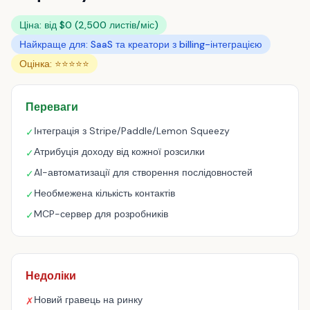
Ціна: від $0 (2,500 листів/міс)
Найкраще для: SaaS та креатори з billing-інтеграцією
Оцінка: ⭐⭐⭐⭐⭐
Переваги
Інтеграція з Stripe/Paddle/Lemon Squeezy
✓
Атрибуція доходу від кожної розсилки
✓
AI-автоматизації для створення послідовностей
✓
Необмежена кількість контактів
✓
MCP-сервер для розробників
✓
Недоліки
Новий гравець на ринку
✗