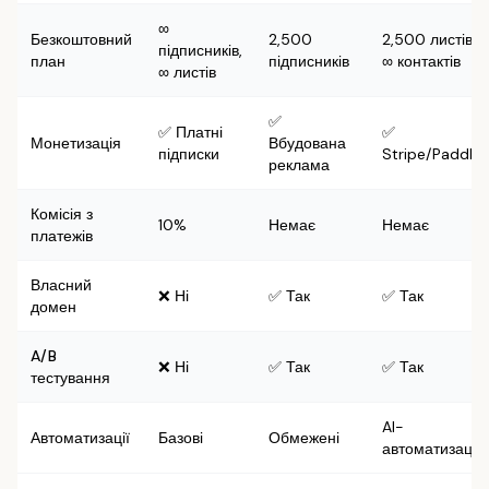
∞
Безкоштовний
2,500
2,500 листів,
підписників,
план
підписників
∞ контактів
∞ листів
✅
✅ Платні
✅
Монетизація
Вбудована
підписки
Stripe/Paddle
реклама
Комісія з
10%
Немає
Немає
платежів
Власний
❌ Ні
✅ Так
✅ Так
домен
A/B
❌ Ні
✅ Так
✅ Так
тестування
AI-
Автоматизації
Базові
Обмежені
автоматизації