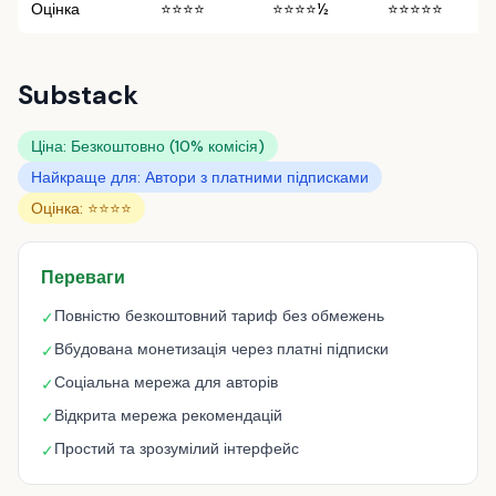
Оцінка
⭐⭐⭐⭐
⭐⭐⭐⭐½
⭐⭐⭐⭐⭐
Substack
Ціна: Безкоштовно (10% комісія)
Найкраще для: Автори з платними підписками
Оцінка: ⭐⭐⭐⭐
Переваги
Повністю безкоштовний тариф без обмежень
✓
Вбудована монетизація через платні підписки
✓
Соціальна мережа для авторів
✓
Відкрита мережа рекомендацій
✓
Простий та зрозумілий інтерфейс
✓