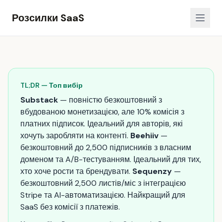
Розсилки SaaS
TL;DR — Топ вибір
Substack
— повністю безкоштовний з
вбудованою монетизацією, але 10% комісія з
платних підписок. Ідеальний для авторів, які
хочуть заробляти на контенті.
Beehiiv
—
безкоштовний до 2,500 підписників з власним
доменом та A/B-тестуванням. Ідеальний для тих,
хто хоче рости та брендувати.
Sequenzy
—
безкоштовний 2,500 листів/міс з інтеграцією
Stripe та AI-автоматизацією. Найкращий для
SaaS без комісії з платежів.