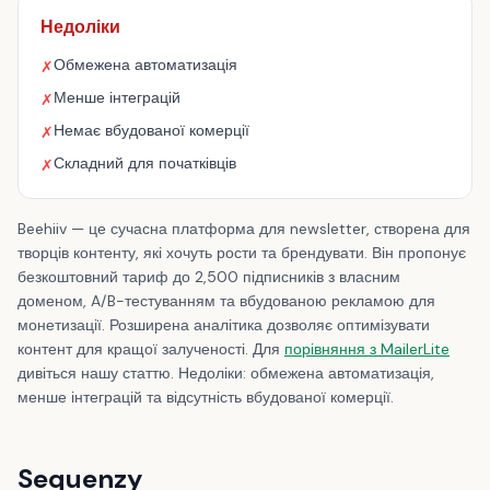
Недоліки
Обмежена автоматизація
✗
Менше інтеграцій
✗
Немає вбудованої комерції
✗
Складний для початківців
✗
Beehiiv — це сучасна платформа для newsletter, створена для
творців контенту, які хочуть рости та брендувати. Він пропонує
безкоштовний тариф до 2,500 підписників з власним
доменом, A/B-тестуванням та вбудованою рекламою для
монетизації. Розширена аналітика дозволяє оптимізувати
контент для кращої залученості. Для
порівняння з MailerLite
дивіться нашу статтю. Недоліки: обмежена автоматизація,
менше інтеграцій та відсутність вбудованої комерції.
Sequenzy