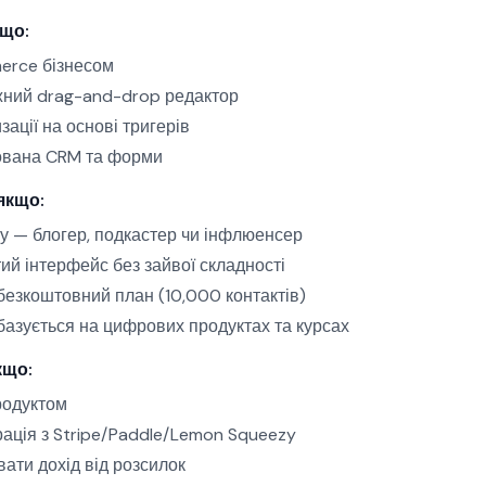
кщо:
erce бізнесом
жний drag-and-drop редактор
ації на основі тригерів
ована CRM та форми
якщо:
у — блогер, подкастер чи інфлюенсер
ий інтерфейс без зайвої складності
безкоштовний план (10,000 контактів)
азується на цифрових продуктах та курсах
кщо:
родуктом
рація з Stripe/Paddle/Lemon Squeezy
вати дохід від розсилок