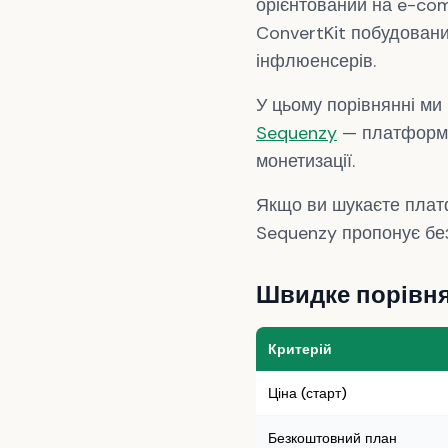
орієнтований на e-com
ConvertKit побудовани
інфлюенсерів.
У цьому порівнянні ми
Sequenzy
— платформу
монетизації.
Якщо ви шукаєте платф
Sequenzy пропонує без
Швидке порівн
Критерій
Ціна (старт)
Безкоштовний план