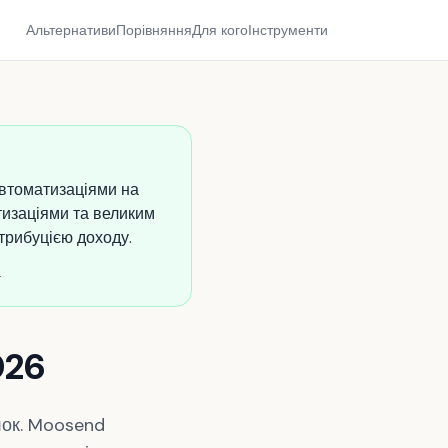
Альтернативи
Порівняння
Для кого
Інструменти
втоматизаціями на
тизаціями та великим
трибуцією доходу.
.
026
лок. Moosend