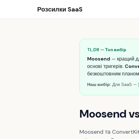
Розсилки SaaS
TL;DR — Топ вибір
Moosend
— кращий дл
основі тригерів.
Conve
безкоштовним планом
Наш вибір:
Для SaaS —
Moosend vs
Moosend та ConvertKit