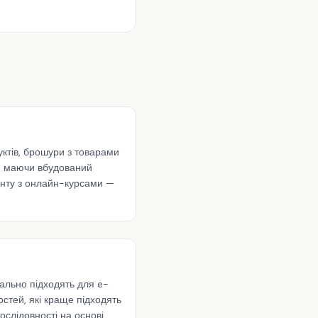
ктів, брошури з товарами
ки, маючи вбудований
енту з онлайн-курсами —
еально підходять для e-
остей, які краще підходять
ослідовності на основі