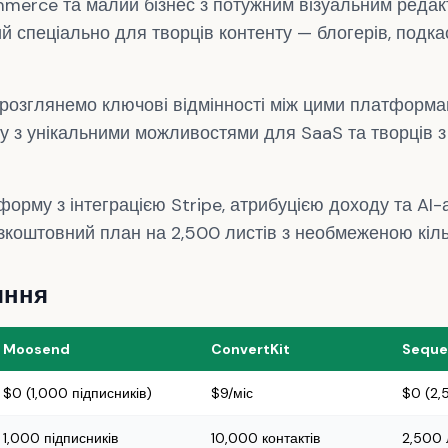
merce та малий бізнес з потужним візуальним редакт
й спеціально для творців контенту — блогерів, подка
 розглянемо ключові відмінності між цими платформ
 з унікальними можливостями для SaaS та творців 
орму з інтеграцією Stripe, атрибуцією доходу та AI
коштовний план на 2,500 листів з необмеженою кільк
яння
Moosend
ConvertKit
Seque
$0 (1,000 підписників)
$9/міс
$0 (2,
1,000 підписників
10,000 контактів
2,500 л