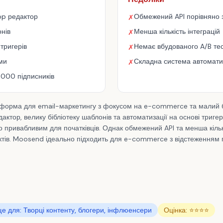
op редактор
Обмежений API порівняно 
✗
онів
Менша кількість інтеграцій
✗
 тригерів
Немає вбудованого A/B те
✗
ми
Складна система автомати
✗
,000 підписників
орма для email-маркетингу з фокусом на e-commerce та малий бі
ктор, велику бібліотеку шаблонів та автоматизації на основі триге
о привабливим для початківців. Однак обмежений API та менша кільк
ктів. Moosend ідеально підходить для e-commerce з відстеженням 
е для: Творці контенту, блогери, інфлюенсери
Оцінка: ⭐⭐⭐⭐