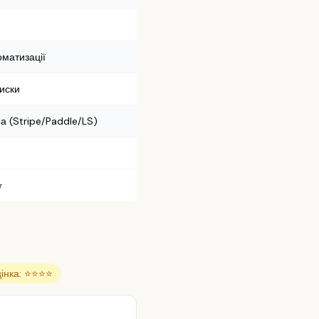
оматизації
иски
а (Stripe/Paddle/LS)
⭐
інка: ⭐⭐⭐⭐