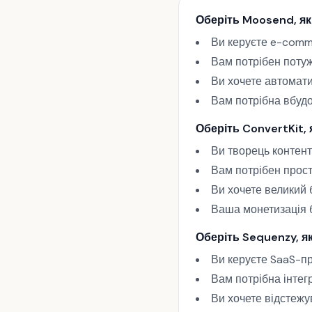
Оберіть Moosend, я
Ви керуєте e-comm
Вам потрібен поту
Ви хочете автоматиз
Вам потрібна вбуд
Оберіть ConvertKit, 
Ви творець контент
Вам потрібен прост
Ви хочете великий 
Ваша монетизація б
Оберіть Sequenzy, я
Ви керуєте SaaS-п
Вам потрібна інтег
Ви хочете відстежу