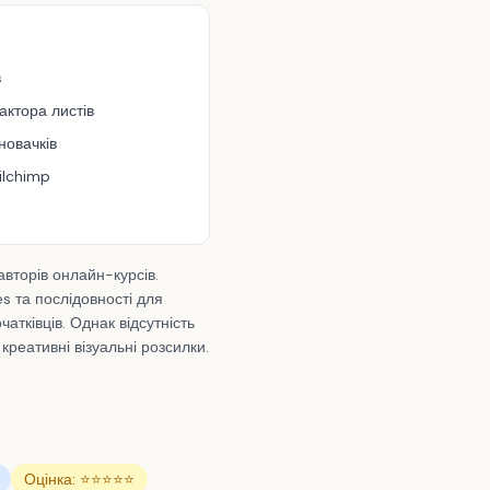
в
ктора листів
новачків
ilchimp
авторів онлайн-курсів.
s та послідовності для
тківців. Однак відсутність
реативні візуальні розсилки.
Оцінка: ⭐⭐⭐⭐⭐