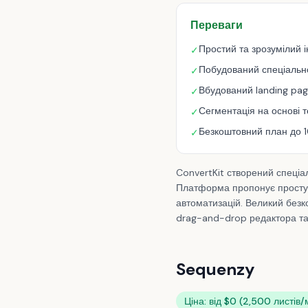
Переваги
Простий та зрозумілий 
✓
Побудований спеціально
✓
Вбудований landing pag
✓
Сегментація на основі т
✓
Безкоштовний план до 1
✓
ConvertKit створений спеціал
Платформа пропонує просту с
автоматизацій. Великий безк
drag-and-drop редактора та 
Sequenzy
Ціна: від $0 (2,500 листів/