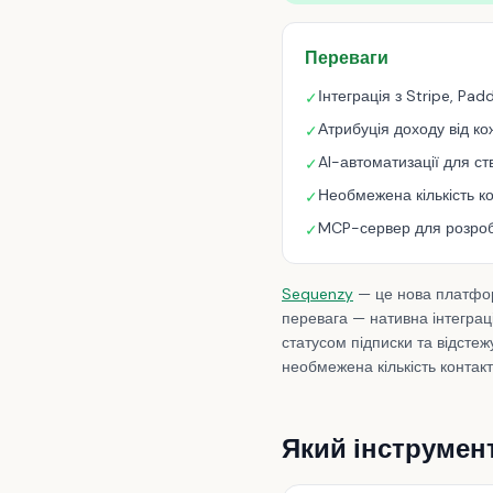
Переваги
Інтеграція з Stripe, Pa
✓
Атрибуція доходу від ко
✓
AI-автоматизації для с
✓
Необмежена кількість ко
✓
MCP-сервер для розроб
✓
Sequenzy
— це нова платфор
перевага — нативна інтеграц
статусом підписки та відстеж
необмежена кількість контак
Який інструмен