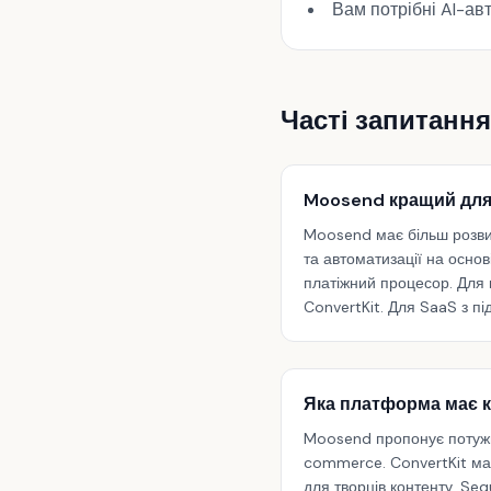
Вам потрібні AI-ав
Часті запитання
Moosend кращий для
Moosend має більш розвин
та автоматизації на основ
платіжний процесор. Для
ConvertKit. Для SaaS з 
Яка платформа має к
Moosend пропонує потужні
commerce. ConvertKit має 
для творців контенту. Seq