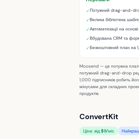
Потужний drag-and-dr
✓
Велика бібліотека шабл
✓
Автоматизації на основі
✓
Вбудована CRM та фор
✓
Безкоштовний план на 1
✓
Moosend — це потужна платф
потужний drag-and-drop реда
1,000 підписників робить йог
мінусами для складних прое
продуктів.
ConvertKit
Ціна: від $9/міс
Найкращ