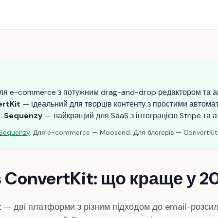
я e-commerce з потужним drag-and-drop редактором та а
rtKit
— ідеальний для творців контенту з простими автома
.
Sequenzy
— найкращий для SaaS з інтеграцією Stripe та а
Sequenzy
. Для e-commerce — Moosend. Для блогерів — ConvertKit
 ConvertKit: що краще у 2
 — дві платформи з різним підходом до email-розси