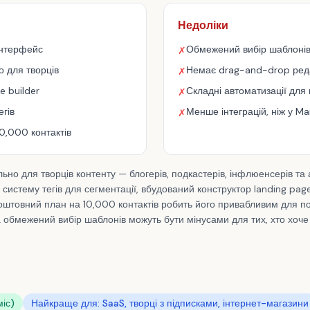
Недоліки
інтерфейс
Обмежений вибір шаблоні
✗
 для творців
Немає drag-and-drop реда
✗
e builder
Складні автоматизації для 
✗
егів
Менше інтеграцій, ніж у Ma
✗
0,000 контактів
ьно для творців контенту — блогерів, подкастерів, інфлюенсерів та 
истему тегів для сегментації, вбудований конструктор landing page
оштовний план на 10,000 контактів робить його привабливим для поча
обмежений вибір шаблонів можуть бути мінусами для тих, хто хоче к
міс)
Найкраще для: SaaS, творці з підписками, інтернет-магазини