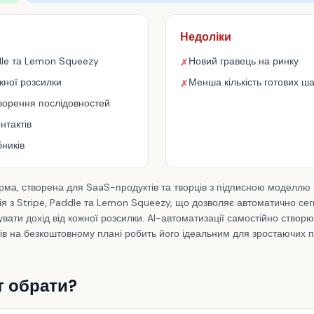
Недоліки
ddle та Lemon Squeezy
Новий гравець на ринку
✗
жної розсилки
Менша кількість готових ш
✗
творення послідовностей
нтактів
ників
ма, створена для SaaS-продуктів та творців з підписною моделлю 
ія з Stripe, Paddle та Lemon Squeezy, що дозволяє автоматично сег
увати дохід від кожної розсилки. AI-автоматизації самостійно створю
тів на безкоштовному плані робить його ідеальним для зростаючих п
т обрати?