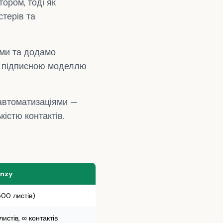
ором, тоді як
стерів та
ами та додамо
з підписною моделлю
-автоматизаціями —
істю контактів.
nzy
500 листів)
истів, ∞ контактів