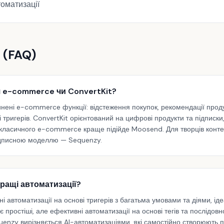
томатизації
 (FAQ)
 e-commerce чи ConvertKit?
ені e-commerce функції: відстеження покупок, рекомендації проду
і тригерів. ConvertKit орієнтований на цифрові продукти та підпис
 класичного e-commerce краще підійде Moosend. Для творців конт
підписною моделлю — Sequenzy.
ращі автоматизації?
 автоматизації на основі тригерів з багатьма умовами та діями, ід
простіші, але ефективні автоматизації на основі тегів та послідовн
uenzy вирізняється AI-автоматизаціями, які самостійно створюють п