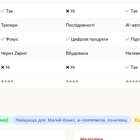
✅ Так
❌ Ні
✅ Так
Тригери
Послідовності
AI-авт
✅ Фокус
✅ Цифрові продукти
✅ Підп
Через Zapier
Вбудована
Нативн
❌ Ні
❌ Ні
✅ Так
⭐⭐⭐⭐
⭐⭐⭐⭐
⭐⭐⭐⭐
иків)
Найкраще для: Малий бізнес, e-commerce, початківці
Оц
Недоліки