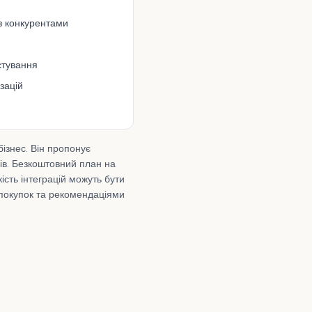
з конкурентами
стування
зацій
знес. Він пропонує
рів. Безкоштовний план на
ість інтеграцій можуть бути
покупок та рекомендаціями