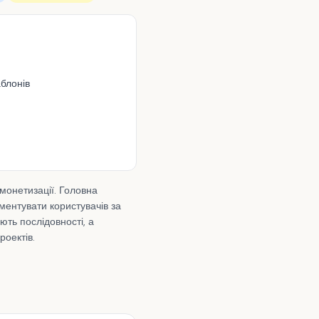
аблонів
монетизації. Головна
ментувати користувачів за
ють послідовності, а
роектів.