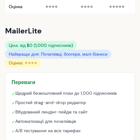
Оцінка
⭐⭐⭐⭐
⭐⭐⭐⭐
⭐⭐⭐⭐⭐
MailerLite
Ціна: від $0 (1,000 підписників)
Найкраще для: Початківці, блогери, малі бізнеси
Оцінка: ⭐⭐⭐⭐
Переваги
Щедрий безкоштовний план до 1,000 підписників
✓
Простий drag-and-drop редактор
✓
Вбудований лендінг-пейдж та сайт
✓
Автоматизації для початківців
✓
A/B тестування на всіх тарифах
✓