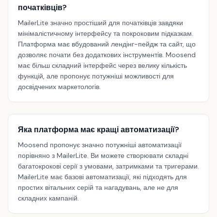
початківців?
MailerLite значно простіший для початківців завдяки
мінімалістичному інтерфейсу та покроковим підказкам.
Платформа має вбудований лендінг-пейдж та сайт, що
дозволяє почати без додаткових інструментів. Moosend
має більш складний інтерфейс через велику кількість
функцій, але пропонує потужніші можливості для
досвідчених маркетологів.
Яка платформа має кращі автоматизації?
Moosend пропонує значно потужніші автоматизації
порівняно з MailerLite. Ви можете створювати складні
багатокрокові серії з умовами, затримками та тригерами.
MailerLite має базові автоматизації, які підходять для
простих вітальних серій та нагадувань, але не для
складних кампаній.