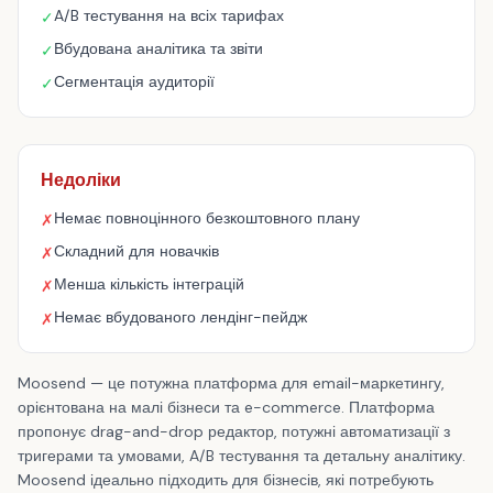
A/B тестування на всіх тарифах
✓
Вбудована аналітика та звіти
✓
Сегментація аудиторії
✓
Недоліки
Немає повноцінного безкоштовного плану
✗
Складний для новачків
✗
Менша кількість інтеграцій
✗
Немає вбудованого лендінг-пейдж
✗
Moosend — це потужна платформа для email-маркетингу,
орієнтована на малі бізнеси та e-commerce. Платформа
пропонує drag-and-drop редактор, потужні автоматизації з
тригерами та умовами, A/B тестування та детальну аналітику.
Moosend ідеально підходить для бізнесів, які потребують