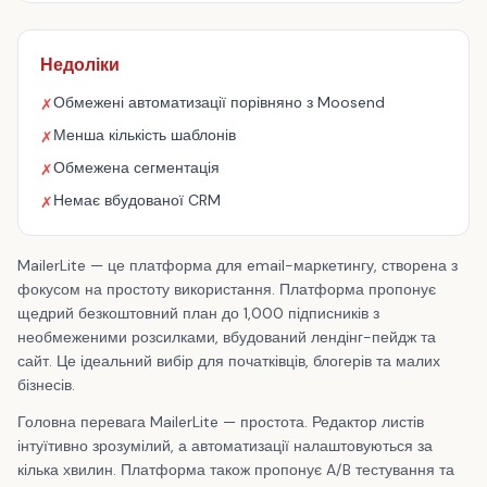
Недоліки
Обмежені автоматизації порівняно з Moosend
✗
Менша кількість шаблонів
✗
Обмежена сегментація
✗
Немає вбудованої CRM
✗
MailerLite — це платформа для email-маркетингу, створена з
фокусом на простоту використання. Платформа пропонує
щедрий безкоштовний план до 1,000 підписників з
необмеженими розсилками, вбудований лендінг-пейдж та
сайт. Це ідеальний вибір для початківців, блогерів та малих
бізнесів.
Головна перевага MailerLite — простота. Редактор листів
інтуїтивно зрозумілий, а автоматизації налаштовуються за
кілька хвилин. Платформа також пропонує A/B тестування та