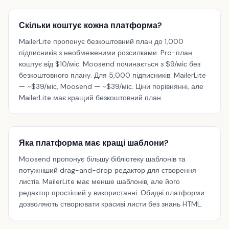
Скільки коштує кожна платформа?
MailerLite пропонує безкоштовний план до 1,000
підписників з необмеженими розсилками. Pro-план
коштує від $10/міс. Moosend починається з $9/міс без
безкоштовного плану. Для 5,000 підписників: MailerLite
— ~$39/міс, Moosend — ~$39/міс. Ціни порівнянні, але
MailerLite має кращий безкоштовний план.
Яка платформа має кращі шаблони?
Moosend пропонує більшу бібліотеку шаблонів та
потужніший drag-and-drop редактор для створення
листів. MailerLite має менше шаблонів, але його
редактор простіший у використанні. Обидві платформи
дозволяють створювати красиві листи без знань HTML.