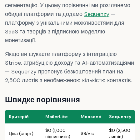
сегментацію. У цьому порівнянні ми розглянемо
обидві платформи та додамо
Sequenzy
—
платформу з унікальними можливостями для
SaaS та творців з підписною моделлю
монетизації.
Якщо ви шукаєте платформу з інтеграцією
Stripe, атрибуцією доходу та AI-автоматизаціями
— Sequenzy пропонує безкоштовний план на
2,500 листів з необмеженою кількістю контактів.
Швидке порівняння
Критерій
MailerLite
Moosend
Sequenzy
$0 (1,000
$0 (2,500
Ціна (старт)
$9/міс
підписників)
листів)