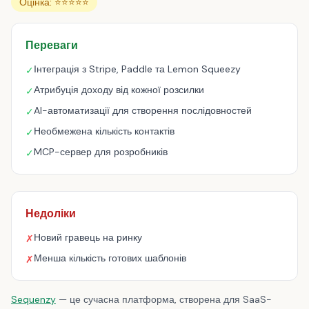
Оцінка: ⭐⭐⭐⭐⭐
Переваги
Інтеграція з Stripe, Paddle та Lemon Squeezy
✓
Атрибуція доходу від кожної розсилки
✓
AI-автоматизації для створення послідовностей
✓
Необмежена кількість контактів
✓
MCP-сервер для розробників
✓
Недоліки
Новий гравець на ринку
✗
Менша кількість готових шаблонів
✗
Sequenzy
— це сучасна платформа, створена для SaaS-