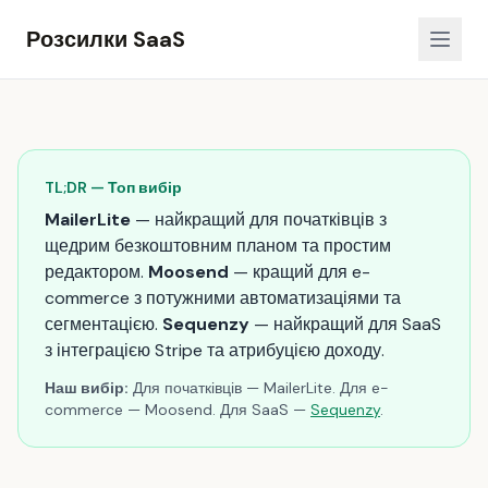
Розсилки SaaS
TL;DR — Топ вибір
MailerLite
— найкращий для початківців з
щедрим безкоштовним планом та простим
редактором.
Moosend
— кращий для e-
commerce з потужними автоматизаціями та
сегментацією.
Sequenzy
— найкращий для SaaS
з інтеграцією Stripe та атрибуцією доходу.
Наш вибір:
Для початківців — MailerLite. Для e-
commerce — Moosend. Для SaaS —
Sequenzy
.