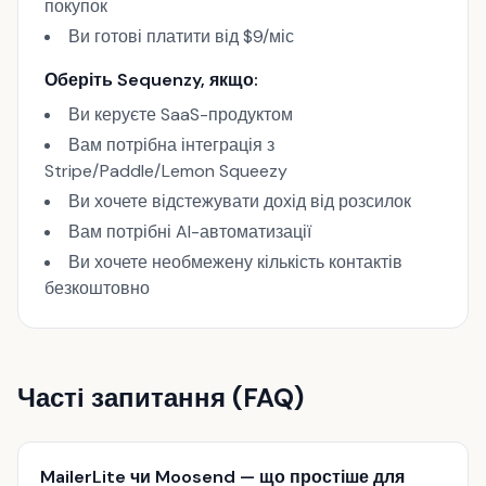
покупок
Ви готові платити від $9/міс
Оберіть Sequenzy, якщо:
Ви керуєте SaaS-продуктом
Вам потрібна інтеграція з
Stripe/Paddle/Lemon Squeezy
Ви хочете відстежувати дохід від розсилок
Вам потрібні AI-автоматизації
Ви хочете необмежену кількість контактів
безкоштовно
Часті запитання (FAQ)
MailerLite чи Moosend — що простіше для