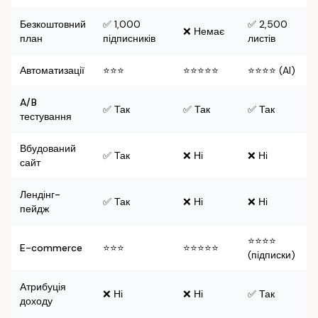
Безкоштовний
✅ 1,000
✅ 2,500
❌ Немає
план
підписників
листів
Автоматизації
⭐⭐⭐
⭐⭐⭐⭐⭐
⭐⭐⭐⭐ (AI)
A/B
✅ Так
✅ Так
✅ Так
тестування
Вбудований
✅ Так
❌ Ні
❌ Ні
сайт
Лендінг-
✅ Так
❌ Ні
❌ Ні
пейдж
⭐⭐⭐⭐
E-commerce
⭐⭐⭐
⭐⭐⭐⭐⭐
(підписки)
Атрибуція
❌ Ні
❌ Ні
✅ Так
доходу