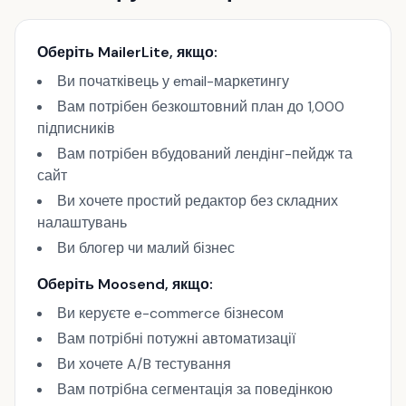
Оберіть MailerLite, якщо:
Ви початківець у email-маркетингу
Вам потрібен безкоштовний план до 1,000
підписників
Вам потрібен вбудований лендінг-пейдж та
сайт
Ви хочете простий редактор без складних
налаштувань
Ви блогер чи малий бізнес
Оберіть Moosend, якщо:
Ви керуєте e-commerce бізнесом
Вам потрібні потужні автоматизації
Ви хочете A/B тестування
Вам потрібна сегментація за поведінкою