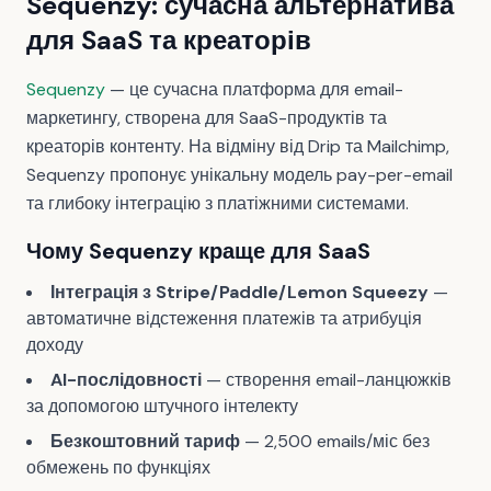
Sequenzy: сучасна альтернатива
для SaaS та креаторів
Sequenzy
— це сучасна платформа для email-
маркетингу, створена для SaaS-продуктів та
креаторів контенту. На відміну від Drip та Mailchimp,
Sequenzy пропонує унікальну модель pay-per-email
та глибоку інтеграцію з платіжними системами.
Чому Sequenzy краще для SaaS
Інтеграція з Stripe/Paddle/Lemon Squeezy
—
автоматичне відстеження платежів та атрибуція
доходу
AI-послідовності
— створення email-ланцюжків
за допомогою штучного інтелекту
Безкоштовний тариф
— 2,500 emails/міс без
обмежень по функціях