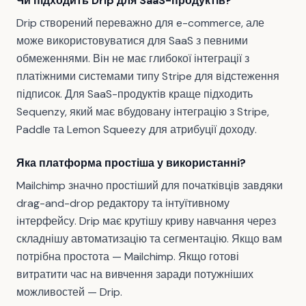
Чи підходить Drip для SaaS-продуктів?
Drip створений переважно для e-commerce, але
може використовуватися для SaaS з певними
обмеженнями. Він не має глибокої інтеграції з
платіжними системами типу Stripe для відстеження
підписок. Для SaaS-продуктів краще підходить
Sequenzy, який має вбудовану інтеграцію з Stripe,
Paddle та Lemon Squeezy для атрибуції доходу.
Яка платформа простіша у використанні?
Mailchimp значно простіший для початківців завдяки
drag-and-drop редактору та інтуїтивному
інтерфейсу. Drip має крутішу криву навчання через
складнішу автоматизацію та сегментацію. Якщо вам
потрібна простота — Mailchimp. Якщо готові
витратити час на вивчення заради потужніших
можливостей — Drip.