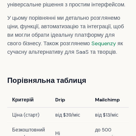
універсальне рішення з простим інтерфейсом.
У цьому порівнянні ми детально розглянемо
ціни, функції, автоматизацію та інтеграції, щоб
ви могли обрати ідеальну платформу для
свого бізнесу. Також розглянемо
Sequenzy
як
сучасну альтернативу для SaaS та творців.
Порівняльна таблиця
Критерій
Drip
Mailchimp
Se
Ціна (старт)
від $39/міс
від $13/міс
Бе
Безкоштовний
до 500
Ні
2,