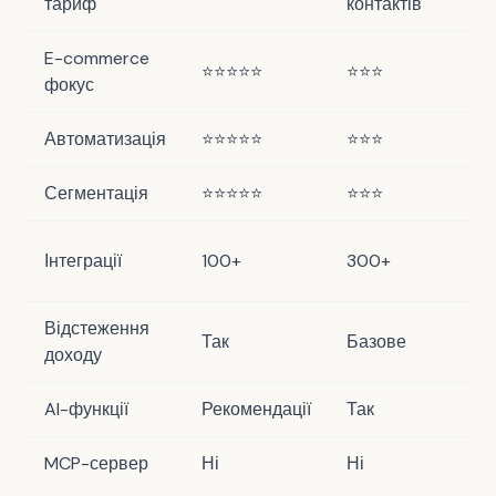
тариф
контактів
E-commerce
⭐⭐⭐⭐⭐
⭐⭐⭐
⭐
фокус
Автоматизація
⭐⭐⭐⭐⭐
⭐⭐⭐
⭐
Сегментація
⭐⭐⭐⭐⭐
⭐⭐⭐
⭐
St
Інтеграції
100+
300+
Sq
Відстеження
Так
Базове
Гл
доходу
AI-функції
Рекомендації
Так
AI
MCP-сервер
Ні
Ні
Та