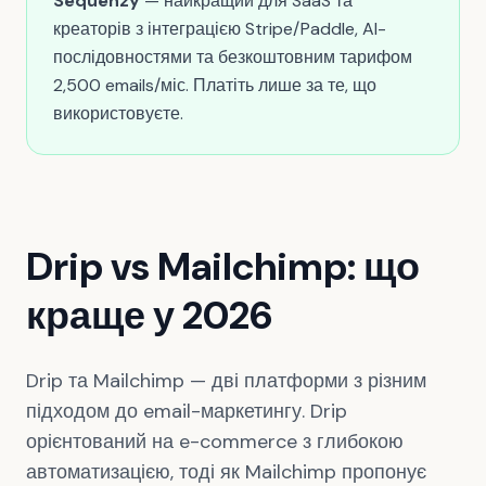
Sequenzy
— найкращий для SaaS та
креаторів з інтеграцією Stripe/Paddle, AI-
послідовностями та безкоштовним тарифом
2,500 emails/міс. Платіть лише за те, що
використовуєте.
Drip vs Mailchimp: що
краще у 2026
Drip та Mailchimp — дві платформи з різним
підходом до email-маркетингу. Drip
орієнтований на e-commerce з глибокою
автоматизацією, тоді як Mailchimp пропонує