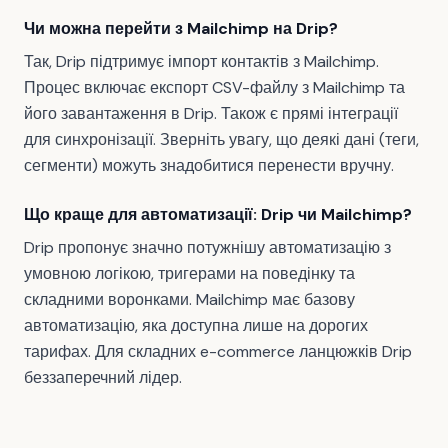
Чи можна перейти з Mailchimp на Drip?
Так, Drip підтримує імпорт контактів з Mailchimp.
Процес включає експорт CSV-файлу з Mailchimp та
його завантаження в Drip. Також є прямі інтеграції
для синхронізації. Зверніть увагу, що деякі дані (теги,
сегменти) можуть знадобитися перенести вручну.
Що краще для автоматизації: Drip чи Mailchimp?
Drip пропонує значно потужнішу автоматизацію з
умовною логікою, тригерами на поведінку та
складними воронками. Mailchimp має базову
автоматизацію, яка доступна лише на дорогих
тарифах. Для складних e-commerce ланцюжків Drip
беззаперечний лідер.