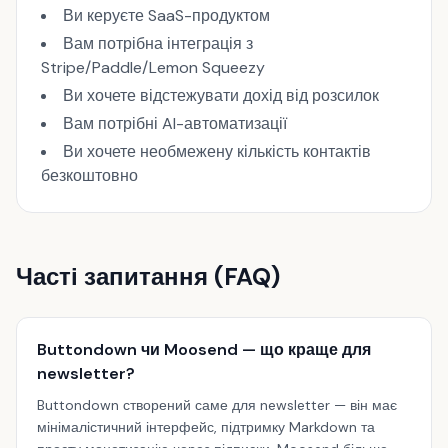
Ви керуєте SaaS-продуктом
Вам потрібна інтеграція з
Stripe/Paddle/Lemon Squeezy
Ви хочете відстежувати дохід від розсилок
Вам потрібні AI-автоматизації
Ви хочете необмежену кількість контактів
безкоштовно
Часті запитання (FAQ)
Buttondown чи Moosend — що краще для
newsletter?
Buttondown створений саме для newsletter — він має
мінімалістичний інтерфейс, підтримку Markdown та