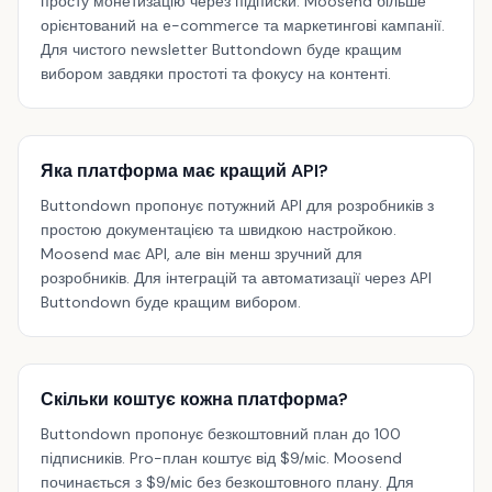
просту монетизацію через підписки. Moosend більше
орієнтований на e-commerce та маркетингові кампанії.
Для чистого newsletter Buttondown буде кращим
вибором завдяки простоті та фокусу на контенті.
Яка платформа має кращий API?
Buttondown пропонує потужний API для розробників з
простою документацією та швидкою настройкою.
Moosend має API, але він менш зручний для
розробників. Для інтеграцій та автоматизації через API
Buttondown буде кращим вибором.
Скільки коштує кожна платформа?
Buttondown пропонує безкоштовний план до 100
підписників. Pro-план коштує від $9/міс. Moosend
починається з $9/міс без безкоштовного плану. Для