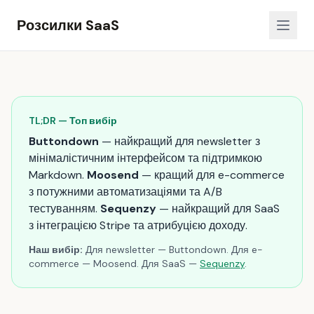
Розсилки SaaS
TL;DR — Топ вибір
Buttondown
— найкращий для newsletter з
мінімалістичним інтерфейсом та підтримкою
Markdown.
Moosend
— кращий для e-commerce
з потужними автоматизаціями та A/B
тестуванням.
Sequenzy
— найкращий для SaaS
з інтеграцією Stripe та атрибуцією доходу.
Наш вибір:
Для newsletter — Buttondown. Для e-
commerce — Moosend. Для SaaS —
Sequenzy
.