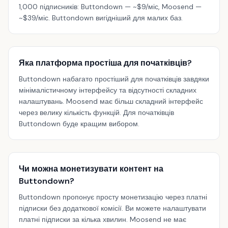
1,000 підписників: Buttondown — ~$9/міс, Moosend —
~$39/міс. Buttondown вигідніший для малих баз.
Яка платформа простіша для початківців?
Buttondown набагато простіший для початківців завдяки
мінімалістичному інтерфейсу та відсутності складних
налаштувань. Moosend має більш складний інтерфейс
через велику кількість функцій. Для початківців
Buttondown буде кращим вибором.
Чи можна монетизувати контент на
Buttondown?
Buttondown пропонує просту монетизацію через платні
підписки без додаткової комісії. Ви можете налаштувати
платні підписки за кілька хвилин. Moosend не має