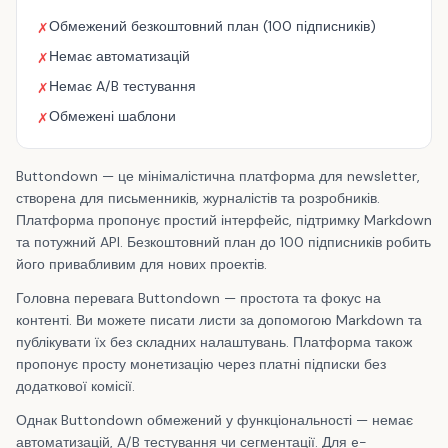
Обмежений безкоштовний план (100 підписників)
✗
Немає автоматизацій
✗
Немає A/B тестування
✗
Обмежені шаблони
✗
Buttondown — це мінімалістична платформа для newsletter,
створена для письменників, журналістів та розробників.
Платформа пропонує простий інтерфейс, підтримку Markdown
та потужний API. Безкоштовний план до 100 підписників робить
його привабливим для нових проектів.
Головна перевага Buttondown — простота та фокус на
контенті. Ви можете писати листи за допомогою Markdown та
публікувати їх без складних налаштувань. Платформа також
пропонує просту монетизацію через платні підписки без
додаткової комісії.
Однак Buttondown обмежений у функціональності — немає
автоматизацій, A/B тестування чи сегментації. Для e-