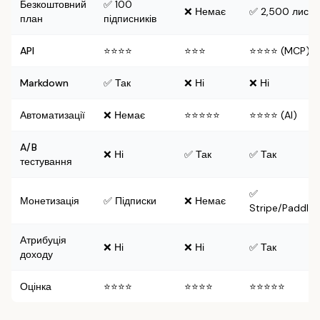
Безкоштовний
✅ 100
❌ Немає
✅ 2,500 листів
план
підписників
API
⭐⭐⭐⭐
⭐⭐⭐
⭐⭐⭐⭐ (MCP)
Markdown
✅ Так
❌ Ні
❌ Ні
Автоматизації
❌ Немає
⭐⭐⭐⭐⭐
⭐⭐⭐⭐ (AI)
A/B
❌ Ні
✅ Так
✅ Так
тестування
✅
Монетизація
✅ Підписки
❌ Немає
Stripe/Paddle/
Атрибуція
❌ Ні
❌ Ні
✅ Так
доходу
Оцінка
⭐⭐⭐⭐
⭐⭐⭐⭐
⭐⭐⭐⭐⭐