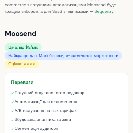
commerce з потужними автоматизаціями Moosend буде
кращим вибором, а для SaaS з підписками —
Sequenzy
.
Moosend
Ціна: від $9/міс
Найкраще для: Малі бізнеси, e-commerce, маркетологи
Оцінка: ⭐⭐⭐⭐
Переваги
Потужний drag-and-drop редактор
✓
Автоматизації для e-commerce
✓
A/B тестування на всіх тарифах
✓
Вбудована аналітика та звіти
✓
Сегментація аудиторії
✓