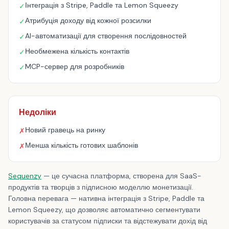
Інтеграція з Stripe, Paddle та Lemon Squeezy
✓
Атрибуція доходу від кожної розсилки
✓
AI-автоматизації для створення послідовностей
✓
Необмежена кількість контактів
✓
MCP-сервер для розробників
✓
Недоліки
Новий гравець на ринку
✗
Менша кількість готових шаблонів
✗
Sequenzy
— це сучасна платформа, створена для SaaS-
продуктів та творців з підписною моделлю монетизації.
Головна перевага — нативна інтеграція з Stripe, Paddle та
Lemon Squeezy, що дозволяє автоматично сегментувати
користувачів за статусом підписки та відстежувати дохід від