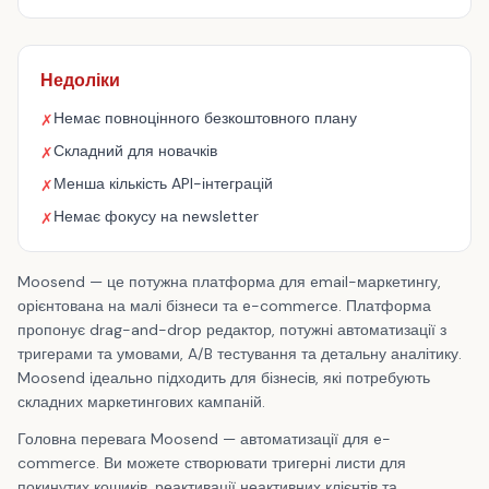
Недоліки
Немає повноцінного безкоштовного плану
✗
Складний для новачків
✗
Менша кількість API-інтеграцій
✗
Немає фокусу на newsletter
✗
Moosend — це потужна платформа для email-маркетингу,
орієнтована на малі бізнеси та e-commerce. Платформа
пропонує drag-and-drop редактор, потужні автоматизації з
тригерами та умовами, A/B тестування та детальну аналітику.
Moosend ідеально підходить для бізнесів, які потребують
складних маркетингових кампаній.
Головна перевага Moosend — автоматизації для e-
commerce. Ви можете створювати тригерні листи для
покинутих кошиків, реактивації неактивних клієнтів та