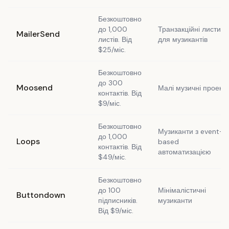
Безкоштовно
до 1,000
Транзакційні листи
MailerSend
листів. Від
для музикантів
$25/міс.
Безкоштовно
до 300
Moosend
Малі музичні проект
контактів. Від
$9/міс.
Безкоштовно
Музиканти з event-
до 1,000
Loops
based
контактів. Від
автоматизацією
$49/міс.
Безкоштовно
до 100
Мінімалістичні
Buttondown
підписників.
музиканти
Від $9/міс.