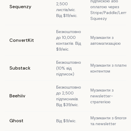
підпискою або
2,500
Sequenzy
оплатою через
листів/міс.
Stripe/Paddle/Lemo
Від $19/міс.
Squeezy
Безкоштовно
до 10,000
Музиканти з
ConvertKit
контактів. Від
автоматизацією
$9/міс.
Безкоштовно
Музиканти з платним
Substack
(10% від
контентом
підписок)
Безкоштовно
Музиканти з
до 2,500
Beehiiv
newsletter-
підписників.
стратегією
Від $39/міс.
Музиканти з блогом
Ghost
Від $9/міс.
та newsletter