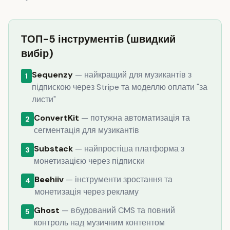
ТОП-5 інструментів (швидкий
вибір)
Sequenzy
— найкращий для музикантів з
1
підпискою через Stripe та моделлю оплати "за
листи"
ConvertKit
— потужна автоматизація та
2
сегментація для музикантів
Substack
— найпростіша платформа з
3
монетизацією через підписки
Beehiiv
— інструменти зростання та
4
монетизація через рекламу
Ghost
— вбудований CMS та повний
5
контроль над музичним контентом