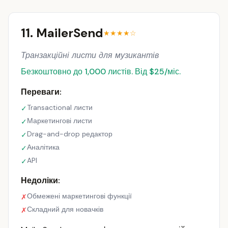
11. MailerSend
★★★★☆
Транзакційні листи для музикантів
Безкоштовно до 1,000 листів. Від $25/міс.
Переваги:
Transactional листи
✓
Маркетингові листи
✓
Drag-and-drop редактор
✓
Аналітика
✓
API
✓
Недоліки:
Обмежені маркетингові функції
✗
Складний для новачків
✗