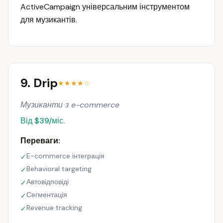
ActiveCampaign універсальним інструментом
для музикантів.
9. Drip
★★★★☆
Музиканти з e-commerce
Від $39/міс.
Переваги:
E-commerce інтеграція
✓
Behavioral targeting
✓
Автовідповіді
✓
Сегментація
✓
Revenue tracking
✓