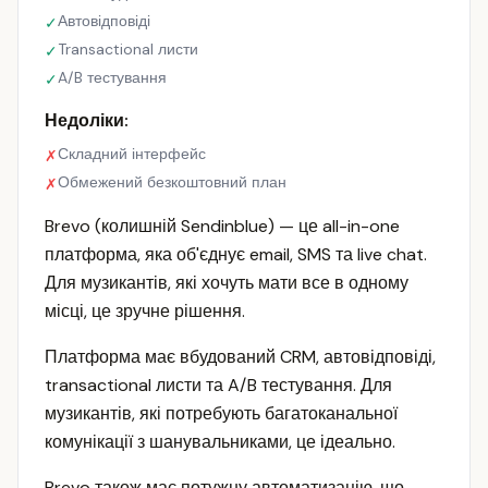
Автовідповіді
✓
Transactional листи
✓
A/B тестування
✓
Недоліки:
Складний інтерфейс
✗
Обмежений безкоштовний план
✗
Brevo (колишній Sendinblue) — це all-in-one
платформа, яка об'єднує email, SMS та live chat.
Для музикантів, які хочуть мати все в одному
місці, це зручне рішення.
Платформа має вбудований CRM, автовідповіді,
transactional листи та A/B тестування. Для
музикантів, які потребують багатоканальної
комунікації з шанувальниками, це ідеально.
Brevo також має потужну автоматизацію, що