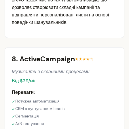
дозволяє створювати складні кампанії та
відправляти персоналізовані листи на основі
поведінки шанувальників.
8. ActiveCampaign
★★★★☆
Музиканти з складними процесами
Від $29/міс.
Переваги:
Потужна автоматизація
✓
CRM з пунтуванням leadів
✓
Сегментація
✓
A/B тестування
✓