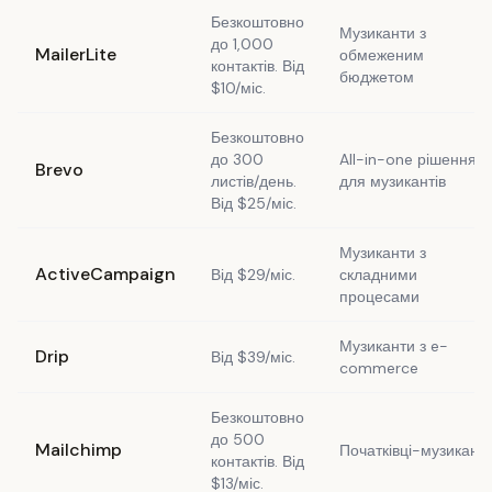
Безкоштовно
Музиканти з
до 1,000
MailerLite
обмеженим
контактів. Від
бюджетом
$10/міс.
Безкоштовно
до 300
All-in-one рішення
Brevo
листів/день.
для музикантів
Від $25/міс.
Музиканти з
ActiveCampaign
Від $29/міс.
складними
процесами
Музиканти з e-
Drip
Від $39/міс.
commerce
Безкоштовно
до 500
Mailchimp
Початківці-музикант
контактів. Від
$13/міс.