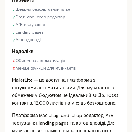
Переваги:
Щедрий безкоштовний план
✓
Drag-and-drop редактор
✓
A/B тестування
✓
Landing pages
✓
Автовідповіді
✓
Недоліки:
Обмежена автоматизація
✗
Менше функцій для музикантів
✗
MailerLite — це доступна платформа з
потужними автоматизаціями. Для музикантів з
обмеженим бюджетом це ідеальний вибір: 1,000
контактів, 12,000 листів на місяць безкоштовно.
Платформа має drag-and-drop редактор, A/B
тестування, landing pages та автовідповіді. Для
музикантів, які тільки починають працювати з