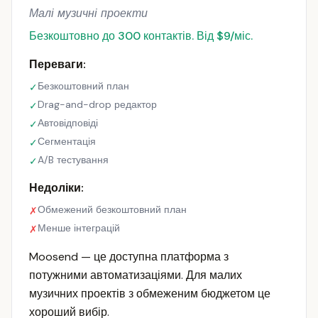
Малі музичні проекти
Безкоштовно до 300 контактів. Від $9/міс.
Переваги:
Безкоштовний план
✓
Drag-and-drop редактор
✓
Автовідповіді
✓
Сегментація
✓
A/B тестування
✓
Недоліки:
Обмежений безкоштовний план
✗
Менше інтеграцій
✗
Moosend — це доступна платформа з
потужними автоматизаціями. Для малих
музичних проектів з обмеженим бюджетом це
хороший вибір.