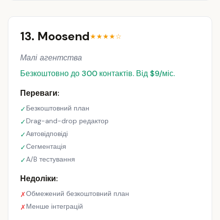
13. Moosend
★★★★☆
Малі агентства
Безкоштовно до 300 контактів. Від $9/міс.
Переваги:
Безкоштовний план
✓
Drag-and-drop редактор
✓
Автовідповіді
✓
Сегментація
✓
A/B тестування
✓
Недоліки:
Обмежений безкоштовний план
✗
Менше інтеграцій
✗