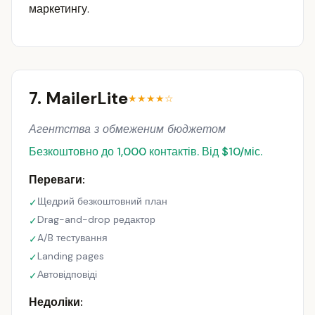
маркетингу.
7. MailerLite
★★★★☆
Агентства з обмеженим бюджетом
Безкоштовно до 1,000 контактів. Від $10/міс.
Переваги:
Щедрий безкоштовний план
✓
Drag-and-drop редактор
✓
A/B тестування
✓
Landing pages
✓
Автовідповіді
✓
Недоліки: