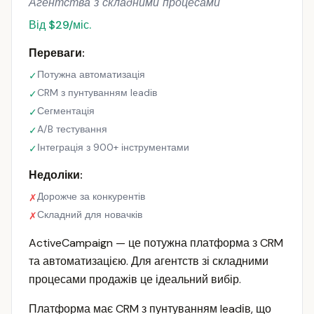
Агентства з складними процесами
Від $29/міс.
Переваги:
Потужна автоматизація
✓
CRM з пунтуванням leadів
✓
Сегментація
✓
A/B тестування
✓
Інтеграція з 900+ інструментами
✓
Недоліки:
Дорожче за конкурентів
✗
Складний для новачків
✗
ActiveCampaign — це потужна платформа з CRM
та автоматизацією. Для агентств зі складними
процесами продажів це ідеальний вибір.
Платформа має CRM з пунтуванням leadів, що