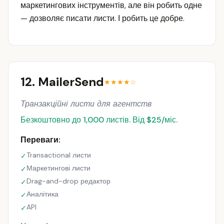
маркетингових інструментів, але він робить одне
— дозволяє писати листи. І робить це добре.
12. MailerSend
★★★★☆
Транзакційні листи для агентств
Безкоштовно до 1,000 листів. Від $25/міс.
Переваги:
Transactional листи
✓
Маркетингові листи
✓
Drag-and-drop редактор
✓
Аналітика
✓
API
✓