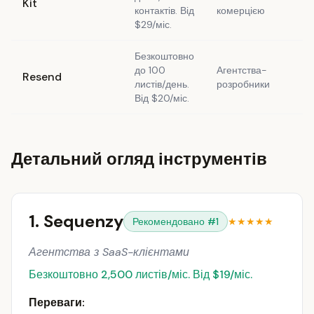
Kit
контактів. Від
комерцією
а
$29/міс.
Безкоштовно
до 100
Агентства-
D
Resend
листів/день.
розробники
fr
Від $20/міс.
Детальний огляд інструментів
1. Sequenzy
Рекомендовано #1
★★★★★
Агентства з SaaS-клієнтами
Безкоштовно 2,500 листів/міс. Від $19/міс.
Переваги: