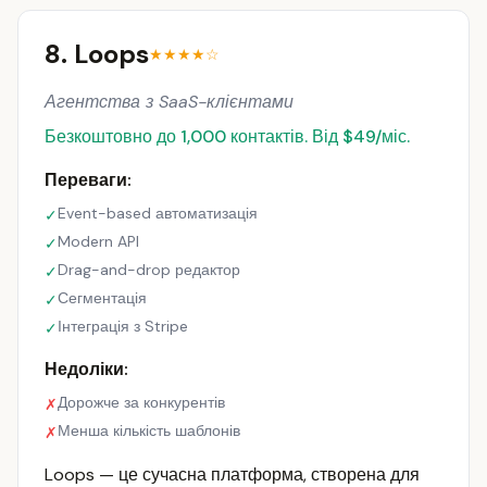
8. Loops
★★★★☆
Агентства з SaaS-клієнтами
Безкоштовно до 1,000 контактів. Від $49/міс.
Переваги:
Event-based автоматизація
✓
Modern API
✓
Drag-and-drop редактор
✓
Сегментація
✓
Інтеграція з Stripe
✓
Недоліки:
Дорожче за конкурентів
✗
Менша кількість шаблонів
✗
Loops — це сучасна платформа, створена для