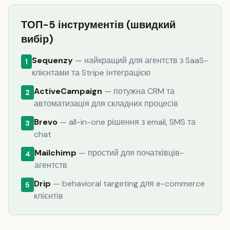
ТОП-5 інструментів (швидкий
вибір)
Sequenzy
— найкращий для агентств з SaaS-
1
клієнтами та Stripe інтеграцією
ActiveCampaign
— потужна CRM та
2
автоматизація для складних процесів
Brevo
— all-in-one рішення з email, SMS та
3
chat
Mailchimp
— простий для початківців-
4
агентств
Drip
— behavioral targeting для e-commerce
5
клієнтів