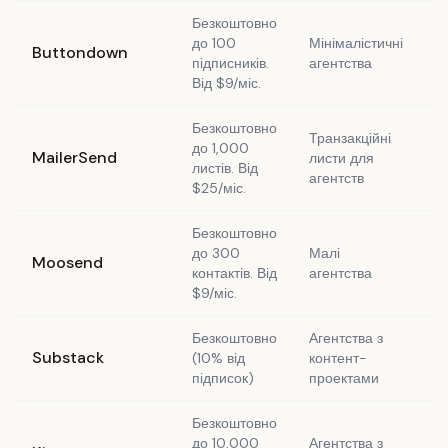
Безкоштовно
до 100
Мінімалістичні
М
Buttondown
підписників.
агентства
р
Від $9/міс.
Безкоштовно
Транзакційні
до 1,000
T
MailerSend
листи для
листів. Від
л
агентств
$25/міс.
Безкоштовно
до 300
Малі
Б
Moosend
контактів. Від
агентства
п
$9/міс.
Безкоштовно
Агентства з
П
Substack
(10% від
контент-
р
підписок)
проектами
Безкоштовно
до 10,000
Агентства з
П