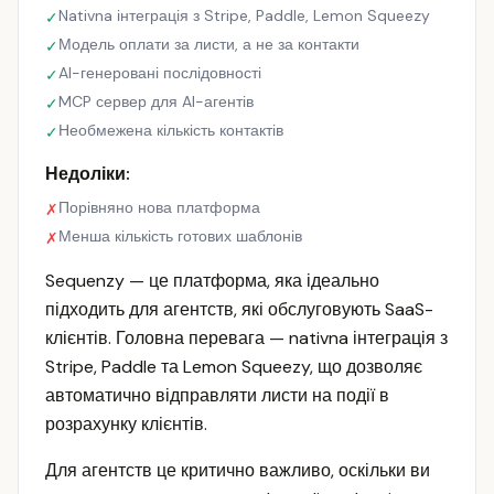
Nativna інтеграція з Stripe, Paddle, Lemon Squeezy
✓
Модель оплати за листи, а не за контакти
✓
AI-генеровані послідовності
✓
MCP сервер для AI-агентів
✓
Необмежена кількість контактів
✓
Недоліки:
Порівняно нова платформа
✗
Менша кількість готових шаблонів
✗
Sequenzy — це платформа, яка ідеально
підходить для агентств, які обслуговують SaaS-
клієнтів. Головна перевага — nativna інтеграція з
Stripe, Paddle та Lemon Squeezy, що дозволяє
автоматично відправляти листи на події в
розрахунку клієнтів.
Для агентств це критично важливо, оскільки ви