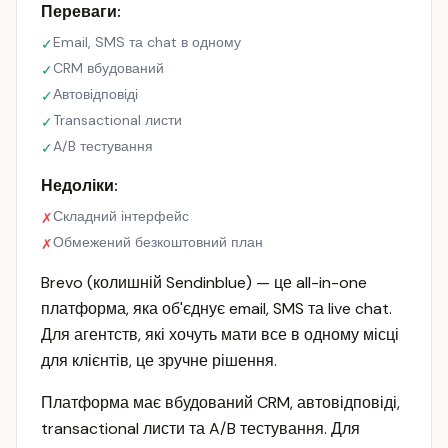
Переваги:
Email, SMS та chat в одному
✓
CRM вбудований
✓
Автовідповіді
✓
Transactional листи
✓
A/B тестування
✓
Недоліки:
Складний інтерфейс
✗
Обмежений безкоштовний план
✗
Brevo (колишній Sendinblue) — це all-in-one
платформа, яка об'єднує email, SMS та live chat.
Для агентств, які хочуть мати все в одному місці
для клієнтів, це зручне рішення.
Платформа має вбудований CRM, автовідповіді,
transactional листи та A/B тестування. Для