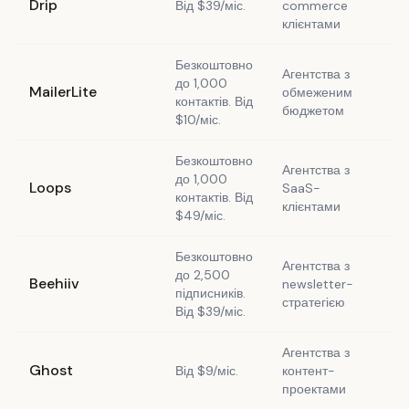
Drip
Від $39/міс.
commerce
ін
клієнтами
Безкоштовно
Агентства з
Щ
до 1,000
MailerLite
обмеженим
б
контактів. Від
бюджетом
п
$10/міс.
Безкоштовно
Агентства з
до 1,000
E
Loops
SaaS-
контактів. Від
а
клієнтами
$49/міс.
Безкоштовно
Агентства з
П
до 2,500
Beehiiv
newsletter-
і
підписників.
стратегією
з
Від $39/міс.
Агентства з
В
Ghost
Від $9/міс.
контент-
C
проектами