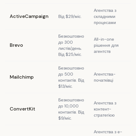
Агентства з
П
ActiveCampaign
Від $29/міс.
складними
а
процесами
Безкоштовно
All-in-one
до 300
E
Brevo
рішення для
листів/день.
c
агентств
Від $25/міс.
Безкоштовно
до 500
Агентства-
П
Mailchimp
контактів. Від
початківці
р
$13/міс.
Безкоштовно
Агентства з
до 10,000
С
ConvertKit
контент-
контактів. Від
д
стратегією
$9/міс.
Агентства з e-
E