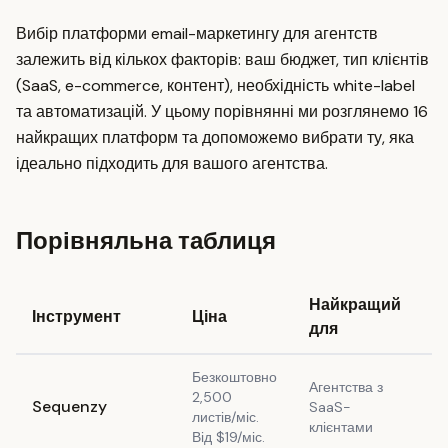
Вибір платформи email-маркетингу для агентств
залежить від кількох факторів: ваш бюджет, тип клієнтів
(SaaS, e-commerce, контент), необхідність white-label
та автоматизацій. У цьому порівнянні ми розглянемо 16
найкращих платформ та допоможемо вибрати ту, яка
ідеально підходить для вашого агентства.
Порівняльна таблиця
Найкращий
Інструмент
Ціна
W
для
Безкоштовно
N
Агентства з
2,500
ін
Sequenzy
SaaS-
листів/міс.
St
клієнтами
Від $19/міс.
L